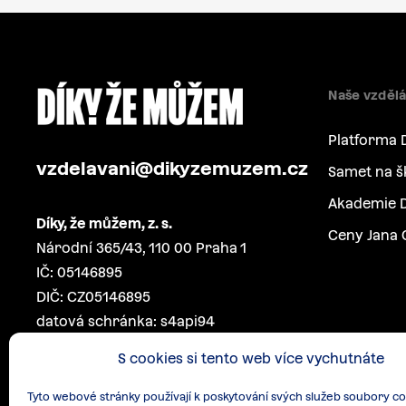
Naše vzdělá
Platforma 
vzdelavani@dikyzemuzem.cz
Samet na š
Akademie D
Díky, že můžem, z. s.
Ceny Jana 
Národní 365/43, 110 00 Praha 1
IČ: 05146895
DIČ: CZ05146895
datová schránka: s4api94
S cookies si tento web více vychutnáte
Tyto webové stránky používají k poskytování svých služeb soubory co