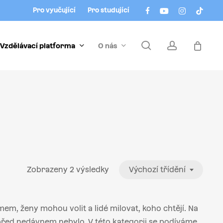
Menu
facebook
youtube
instagram
tiktok
Pro vyučující
Pro studující
search
account
Vzdělávací platforma
O nás
Zobrazeny 2 výsledky
Výchozí třídění
mem, ženy mohou volit a lidé milovat, koho chtějí. Na
 před nedávnem nebylo. V této kategorii se podíváme,