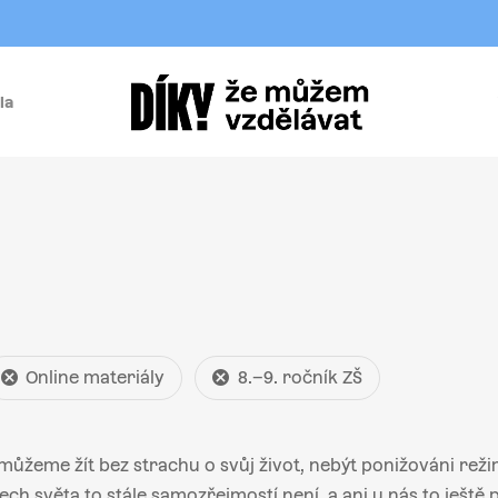
la
í
Online materiály
8.–9. ročník ZŠ
můžeme žít bez strachu o svůj život, nebýt ponižováni reži
ch světa to stále samozřejmostí není, a ani u nás to ještě