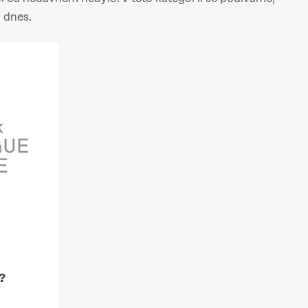
i dnes.
?