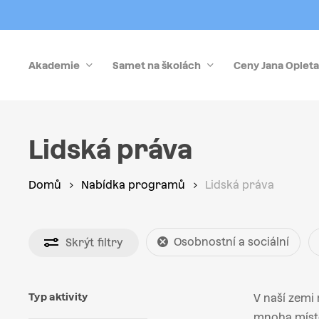
Skip
to
main
Akademie
Samet na školách
Ceny Jana Opleta
content
Stiskněte Enter pro vyhledávání nebo Esc pro zrušen
Lidská práva
Domů
Nabídka programů
Lidská práva
Osobnostní a sociální
Skrýt
filtry
Typ aktivity
V naší zemi 
mnoha míste