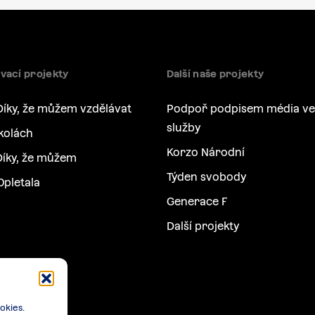
vací projekty
Další naše projekty
Díky, že můžem vzdělávat
Podpoř podpisem média ve
služby
kolách
Korzo Národní
íky, že můžem
Týden svobody
Opletala
Generace F
Další projekty
okies.