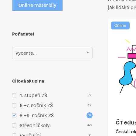
Online materiály
jak lidská p
Online
Pořadatel
Vyberte...
Cílová skupina
1. stupeň ZŠ
3
6.–7. ročník ZŠ
17
8.–9. ročník ZŠ
37
ČT edu:
Střední školy
40
Česká tel
Vyučující
7