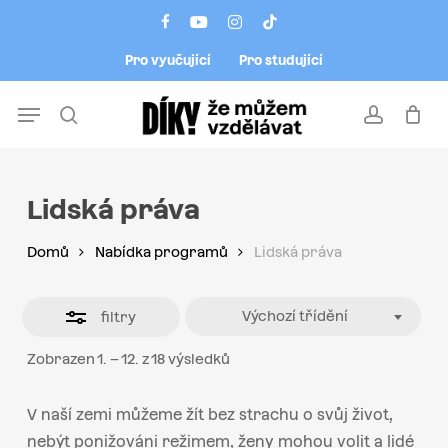
Skip
Menu
facebook
youtube
instagram
tiktok
to
Close
Pro vyučující
Pro studující
main
Filters
content
Menu
search
account
Lidská práva
Domů
Nabídka programů
Lidská práva
Výchozí třídění
filtry
Zobrazen 1. – 12. z 18 výsledků
V naší zemi můžeme žít bez strachu o svůj život,
nebýt ponižováni režimem, ženy mohou volit a lidé