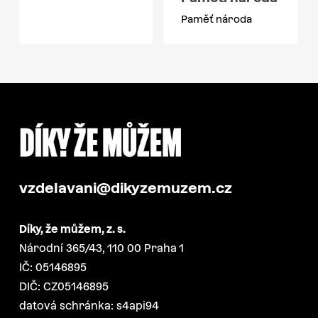
Paměť národa
vzdelavani@dikyzemuzem.cz
Díky, že můžem, z. s.
Národní 365/43, 110 00 Praha 1
IČ: 05146895
DIČ: CZ05146895
datová schránka: s4api94