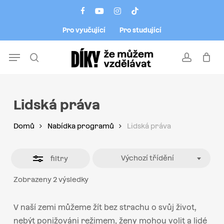
Skip
Menu
facebook
youtube
instagram
tiktok
to
Close
Pro vyučující
Pro studující
main
Filters
content
Menu
search
account
Lidská práva
Domů
Nabídka programů
Lidská práva
Výchozí třídění
filtry
Zobrazeny 2 výsledky
V naší zemi můžeme žít bez strachu o svůj život,
nebýt ponižováni režimem, ženy mohou volit a lidé