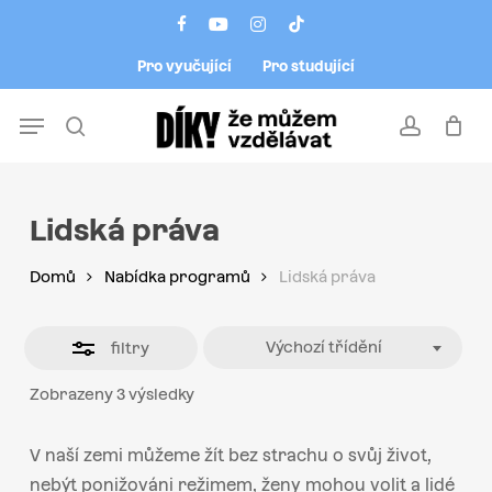
Skip
Menu
facebook
youtube
instagram
tiktok
to
Close
Pro vyučující
Pro studující
main
Filters
content
Menu
search
account
Lidská práva
Domů
Nabídka programů
Lidská práva
Výchozí třídění
filtry
Zobrazeny 3 výsledky
V naší zemi můžeme žít bez strachu o svůj život,
nebýt ponižováni režimem, ženy mohou volit a lidé