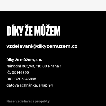
vzdelavani@dikyzemuzem.cz
Díky, že můžem, z. s.
Národní 365/43, 110 00 Praha 1
IČ: 05146895
DIČ: CZ05146895
datová schránka: s4api94
Naše vzdělávací projekty