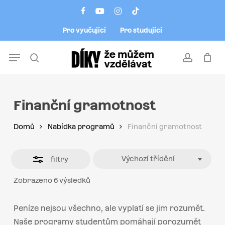
Skip
Menu
facebook
youtube
instagram
tiktok
to
Close
Pro vyučující
Pro studující
main
Filters
content
Menu
search
account
Finanční gramotnost
Domů
Nabídka programů
Finanční gramotnost
Výchozí třídění
filtry
Zobrazeno 6 výsledků
Peníze nejsou všechno, ale vyplatí se jim rozumět.
Naše programy studentům pomáhají porozumět