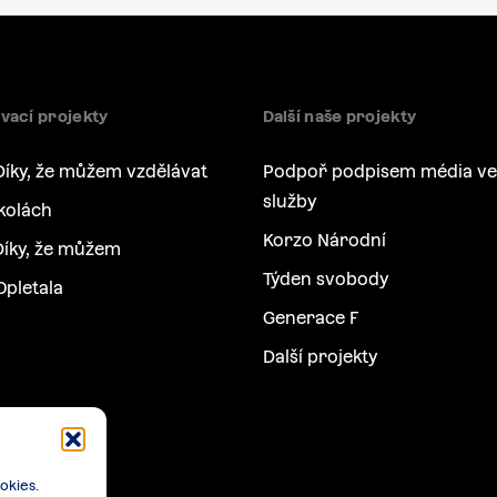
vací projekty
Další naše projekty
Díky, že můžem vzdělávat
Podpoř podpisem média ve
služby
kolách
Korzo Národní
íky, že můžem
Týden svobody
Opletala
Generace F
Další projekty
okies.