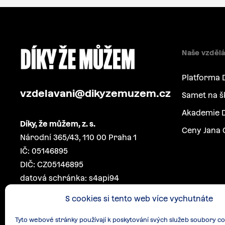
Naše vzdělá
Platforma 
vzdelavani@dikyzemuzem.cz
Samet na š
Akademie D
Díky, že můžem, z. s.
Ceny Jana 
Národní 365/43, 110 00 Praha 1
IČ: 05146895
DIČ: CZ05146895
datová schránka: s4api94
S cookies si tento web více vychutnáte
Tyto webové stránky používají k poskytování svých služeb soubory co