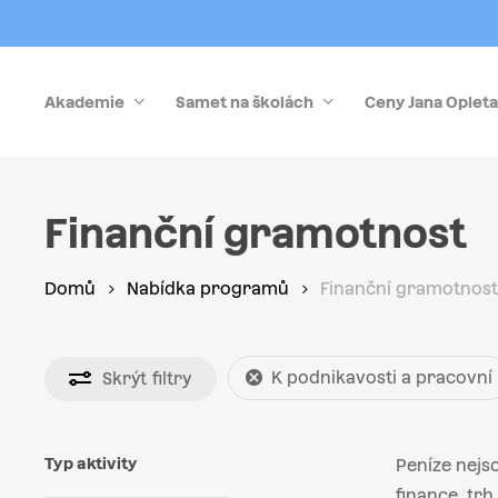
Skip
to
main
Akademie
Samet na školách
Ceny Jana Opleta
content
Stiskněte Enter pro vyhledávání nebo Esc pro zrušen
Finanční gramotnost
Domů
Nabídka programů
Finanční gramotnost
K podnikavosti a pracovní
Skrýt
filtry
Typ aktivity
Peníze nejs
finance, tr