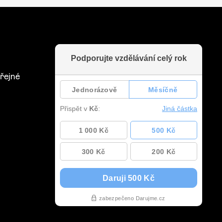
řejné