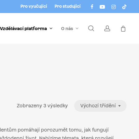
Menu
facebook
youtube
instagram
tiktok
Pro vyučující
Pro studující
search
account
Vzdělávací platforma
O nás
Zobrazeny 3 výsledky
Výchozí třídění
udentům pomáhají porozumět tomu, jak fungují
ždodenní život. Nabízíme témata, která rozvíjejí