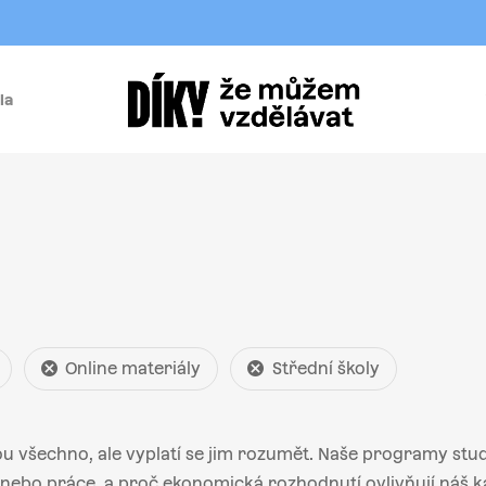
la
í
Online materiály
Střední školy
ou všechno, ale vyplatí se jim rozumět. Naše programy st
h nebo práce, a proč ekonomická rozhodnutí ovlivňují náš ka