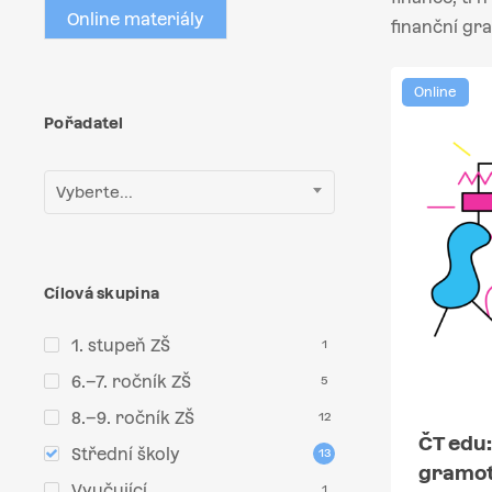
Online materiály
finanční gra
Online
Pořadatel
Vyberte...
Cílová skupina
1. stupeň ZŠ
1
6.–7. ročník ZŠ
5
8.–9. ročník ZŠ
12
ČT edu:
Střední školy
13
gramot
Vyučující
1