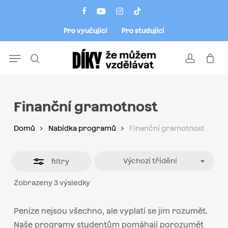
Skip
Menu
facebook
youtube
instagram
tiktok
to
Close
Pro vyučující
Pro studující
main
Filters
content
Menu
search
account
Finanční gramotnost
Domů
Nabídka programů
Finanční gramotnost
Výchozí třídění
filtry
Zobrazeny 3 výsledky
Peníze nejsou všechno, ale vyplatí se jim rozumět.
Naše programy studentům pomáhají porozumět