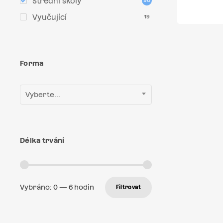
Střední školy
90
Vyučující
19
Forma
Vyberte...
Délka trvání
Vybráno:
0
—
6
hodin
Filtrovat