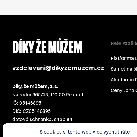
Naše vzdělá
Platforma 
vzdelavani@dikyzemuzem.cz
Samet na š
Akademie D
Díky, že můžem, z. s.
Ceny Jana 
Národní 365/43, 110 00 Praha 1
IČ: 05146895
DIČ: CZ05146895
datová schránka: s4api94
S cookies si tento web více vychutnáte