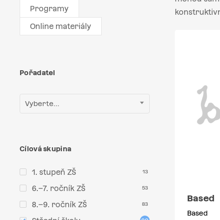
Programy
konstruktiv
Online materiály
Pořadatel
Vyberte...
Cílová skupina
1. stupeň ZŠ
13
6.–7. ročník ZŠ
53
Based
8.–9. ročník ZŠ
83
Based