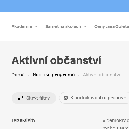
Skip
to
main
Akademie
Samet na školách
Ceny Jana Opleta
content
Stiskněte Enter pro vyhledávání nebo Esc pro zrušen
Aktivní občanství
Domů
Nabídka programů
Aktivní občanství
K podnikavosti a pracovní
Skrýt
filtry
Typ aktivity
V demokraci
mohou sami 