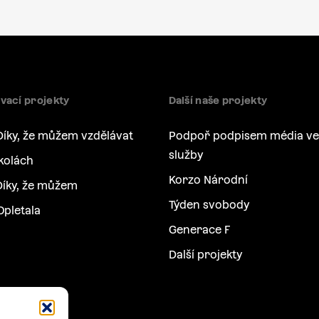
vací projekty
Další naše projekty
Díky, že můžem vzdělávat
Podpoř podpisem média ve
služby
kolách
Korzo Národní
íky, že můžem
Týden svobody
Opletala
Generace F
Další projekty