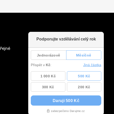
řejné