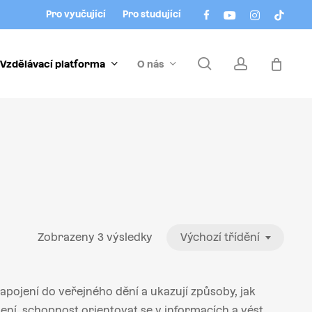
Menu
facebook
youtube
instagram
tiktok
Pro vyučující
Pro studující
search
account
Vzdělávací platforma
O nás
Zobrazeny 3 výsledky
Výchozí třídění
pojení do veřejného dění a ukazují způsoby, jak
ní, schopnost orientovat se v informacích a vést