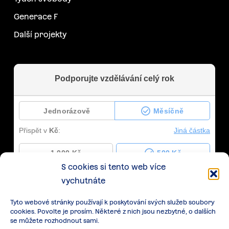
Generace F
Další projekty
S cookies si tento web více
vychutnáte
Tyto webové stránky používají k poskytování svých služeb soubory
cookies. Povolte je prosím. Některé z nich jsou nezbytné, o dalších
se můžete rozhodnout sami.