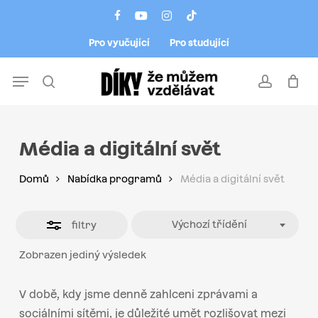
Skip
Menu
facebook
youtube
instagram
tiktok
to
Close
Pro vyučující
Pro studující
main
Filters
content
Menu
search
account
Média a digitální svět
Domů
Nabídka programů
Média a digitální svět
Výchozí třídění
filtry
Zobrazen jediný výsledek
V době, kdy jsme denně zahlceni zprávami a
sociálními sítěmi, je důležité umět rozlišovat mezi