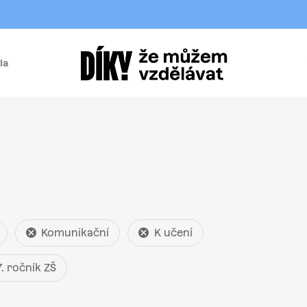
la
í
Komunikační
K učení
7. ročník ZŠ