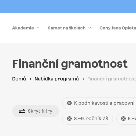
Skip
to
main
Akademie
Samet na školách
Ceny Jana Opleta
content
Stiskněte Enter pro vyhledávání nebo Esc pro zrušen
Finanční gramotnost
Domů
Nabídka programů
Finanční gramotnost
K podnikavosti a pracovní
Skrýt
filtry
8.–9. ročník ZŠ
6.–