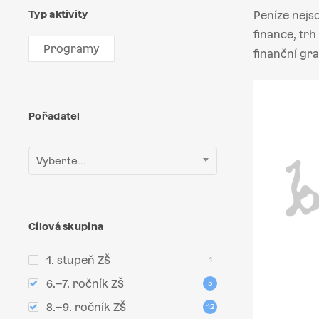
Typ aktivity
Peníze nejs
finance, tr
Programy
finanční gra
Pořadatel
Vyberte...
Cílová skupina
1. stupeň ZŠ
1
6.–7. ročník ZŠ
5
8.–9. ročník ZŠ
12