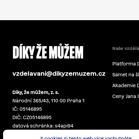
Naše vzdělá
Platforma 
vzdelavani@dikyzemuzem.cz
Samet na š
Akademie D
Díky, že můžem, z. s.
Ceny Jana 
Národní 365/43, 110 00 Praha 1
IČ: 05146895
DIČ: CZ05146895
datová schránka: s4api94
S cookies si tento web více vychutnáte