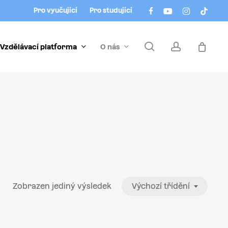
Menu
facebook
youtube
instagram
tiktok
Pro vyučující
Pro studující
search
account
Vzdělávací platforma
O nás
Zobrazen jediný výsledek
Výchozí třídění