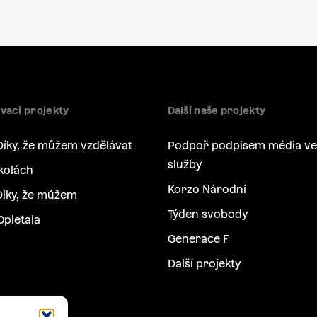
vací projekty
Další naše projekty
Díky, že můžem vzdělávat
Podpoř podpisem média ve
služby
kolách
Korzo Národní
íky, že můžem
Týden svobody
Opletala
Generace F
Další projekty