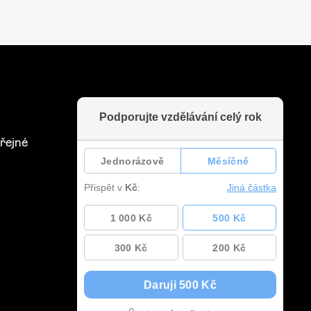
řejné