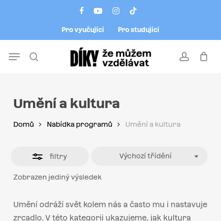
Skip
Menu
facebook
youtube
instagram
tiktok
to
Close
Pro vyučující
Pro studující
main
Filters
content
Menu
search
account
Umění a kultura
Domů
Nabídka programů
Umění a kultura
Výchozí třídění
filtry
Zobrazen jediný výsledek
Umění odráží svět kolem nás a často mu i nastavuje
zrcadlo. V této kategorii ukazujeme, jak kultura