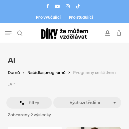
Skip
Menu
facebook
youtube
instagram
tiktok
to
Close
Pro vyučující
Pro studující
main
Filters
content
Menu
search
account
AI
Domů
Nabídka programů
Programy se štítkem
„AI“
Výchozí třídění
filtry
Zobrazeny 2 výsledky