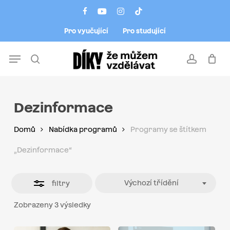
Skip
Menu
facebook
youtube
instagram
tiktok
to
Close
Pro vyučující
Pro studující
main
Filters
content
Menu
search
account
Dezinformace
Domů
Nabídka programů
Programy se štítkem
„Dezinformace“
Výchozí třídění
filtry
Zobrazeny 3 výsledky