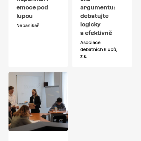
emoce pod
argumentu:
lupou
debatujte
logicky
Nepanikař
a efektivně
Asociace
debatních klubů,
z.s.