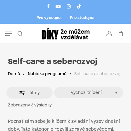
Skip
Menu
facebook
youtube
instagram
tiktok
to
Close
Pro vyučující
Pro studující
main
Filters
content
Menu
search
account
Self-care a seberozvoj
Domů
Nabídka programů
Self-care a seberozvoj
Výchozí třídění
filtry
Zobrazeny 3 výsledky
Poznat sám sebe je klíčem k zvládání výzev dnešní
doby. Tato kategorie rozvíjí zdravé sebevědomí,