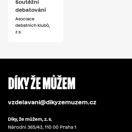
Soutěžní
debatování
Asociace
debatních klubů,
z.s.
vzdelavani@dikyzemuzem.cz
Díky, že můžem, z. s.
Národní 365/43, 110 00 Praha 1