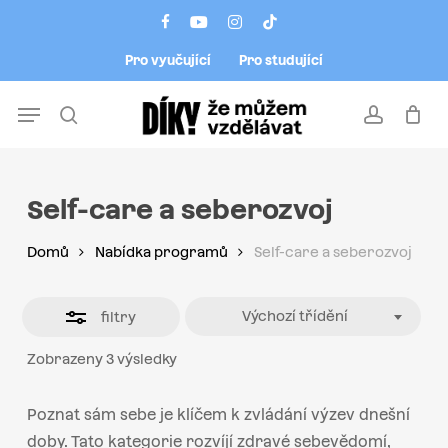
Skip
Menu
facebook
youtube
instagram
tiktok
to
Close
Pro vyučující
Pro studující
main
Filters
content
Menu
search
account
Self-care a seberozvoj
Domů
Nabídka programů
Self-care a seberozvoj
Výchozí třídění
filtry
Zobrazeny 3 výsledky
Poznat sám sebe je klíčem k zvládání výzev dnešní
doby. Tato kategorie rozvíjí zdravé sebevědomí,