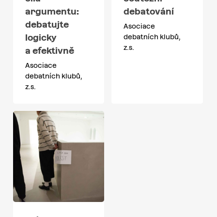
argumentu:
debatování
debatujte
Asociace
logicky
debatních klubů,
z.s.
a efektivně
Asociace
debatních klubů,
z.s.