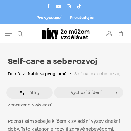
Skip
Menu
facebook
youtube
instagram
tiktok
to
Close
Pro vyučující
Pro studující
main
Filters
content
Menu
search
account
Self-care a seberozvoj
Domů
Nabídka programů
Self-care a seberozvoj
Výchozí třídění
filtry
Zobrazeno 5 výsledků
Poznat sám sebe je klíčem k zvládání výzev dnešní
doby. Tato kategorie rozvíjí zdravé sebevědomí,