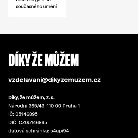
současného umění
vzdelavani@dikyzemuzem.cz
Díky, že můžem, z. s.
Národní 365/43, 110 00 Praha 1
IČ: 05146895
DIČ: CZ05146895
datová schránka: s4api94