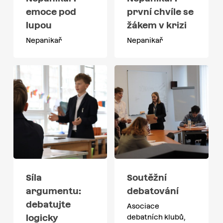
emoce pod
první chvíle se
lupou
žákem v krizi
Nepanikař
Nepanikař
Síla
Soutěžní
argumentu:
debatování
debatujte
Asociace
logicky
debatních klubů,