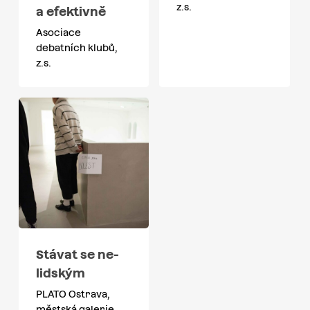
z.s.
a efektivně
Asociace
debatních klubů,
z.s.
Stávat se ne-
lidským
PLATO Ostrava,
městská galerie