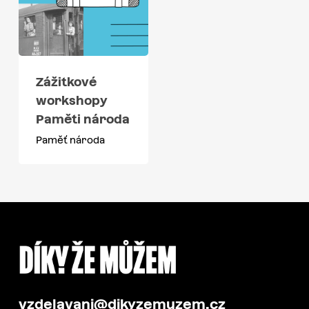
Zážitkové
workshopy
Paměti národa
Paměť národa
vzdelavani@dikyzemuzem.cz