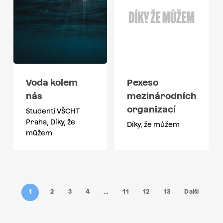
Voda kolem
Pexeso
nás
mezinárodních
organizací
Studenti VŠCHT
Praha, Díky, že
Díky, že můžem
můžem
1
2
3
4
…
11
12
13
Další