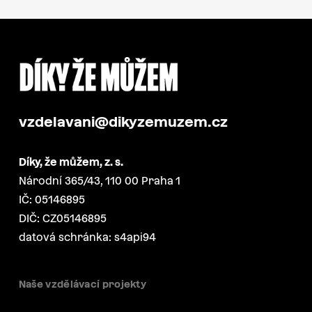
vzdelavani@dikyzemuzem.cz
Díky, že můžem, z. s.
Národní 365/43, 110 00 Praha 1
IČ: 05146895
DIČ: CZ05146895
datová schránka: s4api94
Naše vzdělávací projekty