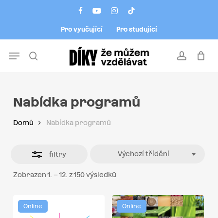
Skip
Menu
facebook
youtube
instagram
tiktok
to
Close
Pro vyučující
Pro studující
main
Filters
content
Menu
search
account
Nabídka programů
Domů
Nabídka programů
Výchozí třídění
filtry
Zobrazen 1. – 12. z 150 výsledků
Online
Online