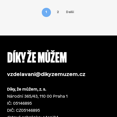
1
2
Další
vzdelavani@dikyzemuzem.cz
Díky, že můžem, z. s.
Národní 365/43, 110 00 Praha 1
IČ: 05146895
DIČ: CZ05146895