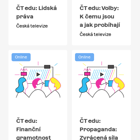
ČT edu: Lidská
ČT edu: Volby:
práva
K čemu jsou
a jak probíhají
Česká televize
Česká televize
Online
Online
ČT edu:
ČT edu:
Finanční
Propaganda:
gramotnost
Zvrácená síla