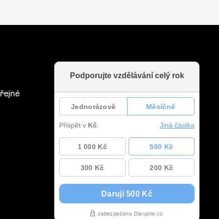
řejné