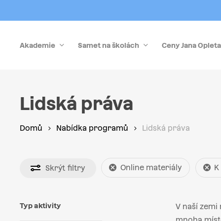
Skip
to
main
Akademie
Samet na školách
Ceny Jana Opleta
content
Stiskněte Enter pro vyhledávání nebo Esc pro zrušen
Lidská práva
Domů
Nabídka programů
Lidská práva
Online materiály
K
Skrýt
filtry
Typ aktivity
V naší zemi 
mnoha míste