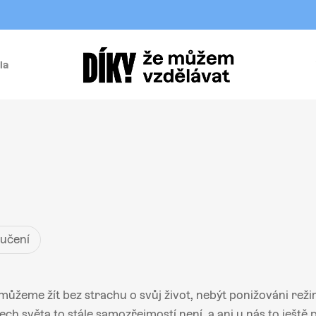
la
í
 učení
můžeme žít bez strachu o svůj život, nebýt ponižováni reži
ch světa to stále samozřejmostí není, a ani u nás to ještě