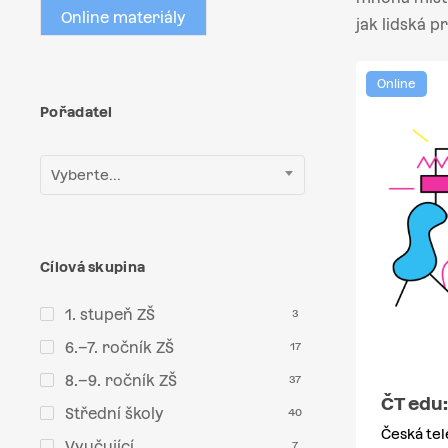
Online materiály
jak lidská p
Online
Pořadatel
Vyberte...
Cílová skupina
1. stupeň ZŠ
3
6.–7. ročník ZŠ
17
8.–9. ročník ZŠ
37
ČT edu:
Střední školy
40
Česká tel
Vyučující
7