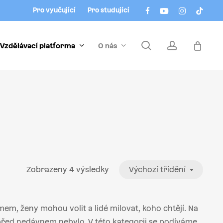
Menu
facebook
youtube
instagram
tiktok
Pro vyučující
Pro studující
search
account
Vzdělávací platforma
O nás
Zobrazeny 4 výsledky
Výchozí třídění
mem, ženy mohou volit a lidé milovat, koho chtějí. Na
 před nedávnem nebylo. V této kategorii se podíváme,