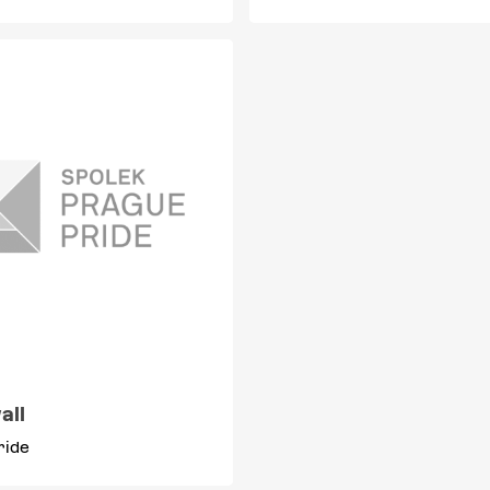
all
ride