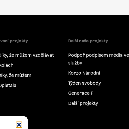
vací projekty
Další naše projekty
Díky, že můžem vzdělávat
Podpoř podpisem média ve
služby
kolách
Korzo Národní
íky, že můžem
Týden svobody
Opletala
Generace F
Další projekty