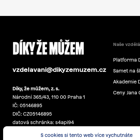
Naše vzdělá
Platforma 
vzdelavani@dikyzemuzem.cz
Samet na š
Akademie D
Díky, že můžem, z. s.
Ceny Jana 
Národní 365/43, 110 00 Praha 1
IČ: 05146895
DIČ: CZ05146895
datová schránka: s4api94
S cookies si tento web více vychutnáte