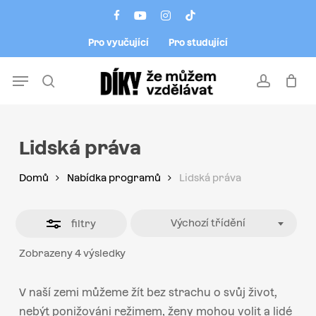
Skip
Menu
facebook
youtube
instagram
tiktok
to
Close
Pro vyučující
Pro studující
main
Filters
content
Menu
search
account
Lidská práva
Domů
Nabídka programů
Lidská práva
Výchozí třídění
filtry
Zobrazeny 4 výsledky
V naší zemi můžeme žít bez strachu o svůj život,
nebýt ponižováni režimem, ženy mohou volit a lidé