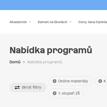
Skip
to
main
Akademie
Samet na školách
Ceny Jana Opleta
content
Stiskněte Enter pro vyhledávání nebo Esc pro zrušen
Nabídka programů
Domů
Nabídka programů
Online materiály
K
Skrýt
filtry
1. stupeň ZŠ