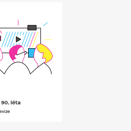
 90. léta
evize