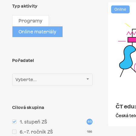
Typ aktivity
Online
Programy
Online materiály
Pořadatel
Vyberte...
ČT edu:
Cílová skupina
Česká tel
1. stupeň ZŠ
65
6.–7. ročník ZŠ
186