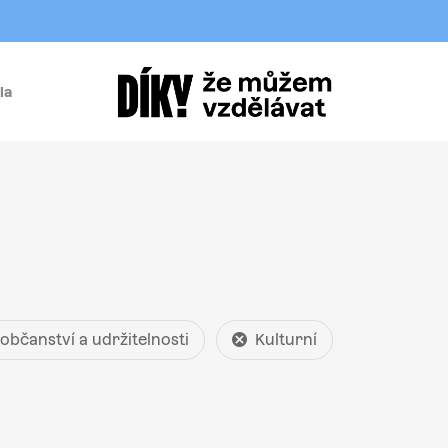
la
í
 občanství a udržitelnosti
Kulturní