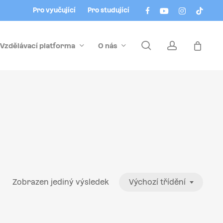
Menu
facebook
youtube
instagram
tiktok
Pro vyučující
Pro studující
search
account
Vzdělávací platforma
O nás
Zobrazen jediný výsledek
Výchozí třídění