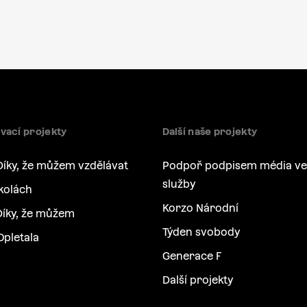
vací projekty
Další naše projekty
Díky, že můžem vzdělávat
Podpoř podpisem média ve
služby
kolách
Korzo Národní
íky, že můžem
Týden svobody
Opletala
Generace F
Další projekty