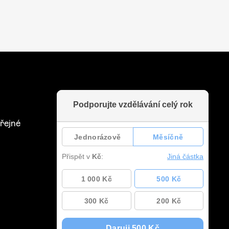
řejné