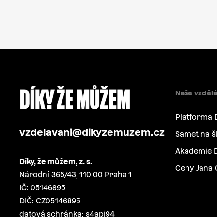
Naše vzdělá
Platforma 
vzdelavani@dikyzemuzem.cz
Samet na š
Akademie D
Díky, že můžem, z. s.
Ceny Jana 
Národní 365/43, 110 00 Praha 1
IČ: 05146895
DIČ: CZ05146895
datová schránka: s4api94