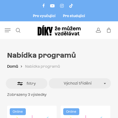
Skip
Menu
facebook
youtube
instagram
tiktok
to
Close
Pro vyučující
Pro studující
main
Filters
content
Menu
search
account
Nabídka programů
Domů
Nabídka programů
Výchozí třídění
filtry
Zobrazeny 3 výsledky
Online
Online