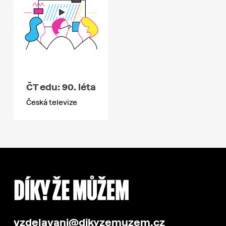
ČT edu: 90. léta
Česká televize
vzdelavani@dikyzemuzem.cz