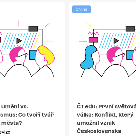
Online
 Umění vs.
ČT edu: První světov
smus: Co tvoří tvář
válka: Konflikt, který
 města?
umožnil vznik
Československa
evize