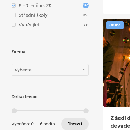
8.–9. ročník ZŠ
286
Střední školy
315
Vyučující
79
Online
Forma
Vyberte...
Délka trvání
Z šedi 
Vybráno:
0
—
6
hodin
Filtrovat
devade