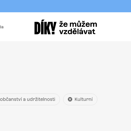
la
í
 občanství a udržitelnosti
Kulturní