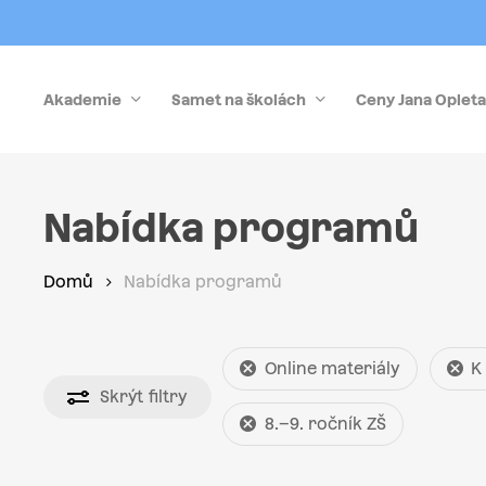
Skip
to
main
Akademie
Samet na školách
Ceny Jana Opleta
content
Stiskněte Enter pro vyhledávání nebo Esc pro zrušen
Nabídka programů
Domů
Nabídka programů
Online materiály
K
Skrýt
filtry
8.–9. ročník ZŠ