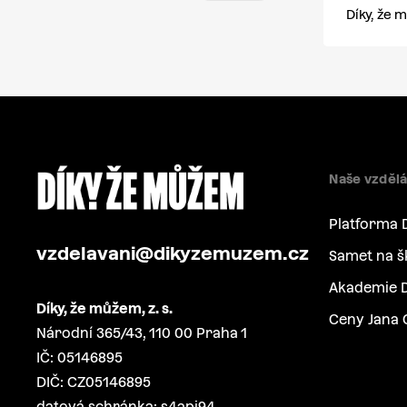
Díky, že
Naše vzdělá
Platforma 
vzdelavani@dikyzemuzem.cz
Samet na š
Akademie D
Díky, že můžem, z. s.
Ceny Jana 
Národní 365/43, 110 00 Praha 1
IČ: 05146895
DIČ: CZ05146895
datová schránka: s4api94