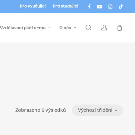
Menu
facebook
youtube
instagram
tiktok
Pro vyučující
Pro studující
search
account
Vzdělávací platforma
O nás
Zobrazeno 6 výsledků
Výchozí třídění