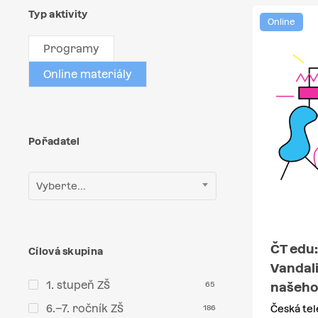
Typ aktivity
Online
Programy
Online materiály
Pořadatel
Vyberte...
ČT edu:
Cílová skupina
Vandali
1. stupeň ZŠ
65
našeho
6.–7. ročník ZŠ
186
Česká tel