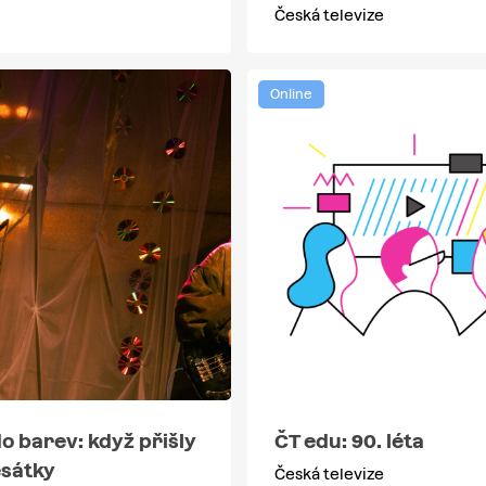
Česká televize
Online
do barev: když přišly
ČT edu: 90. léta
sátky
Česká televize