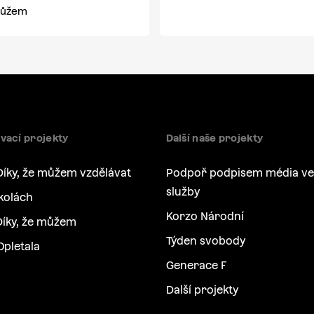
 můžem
vací projekty
Další naše projekty
Díky, že můžem vzdělávat
Podpoř podpisem média ve
služby
kolách
Korzo Národní
íky, že můžem
Týden svobody
Opletala
Generace F
Další projekty