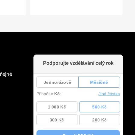
řejné