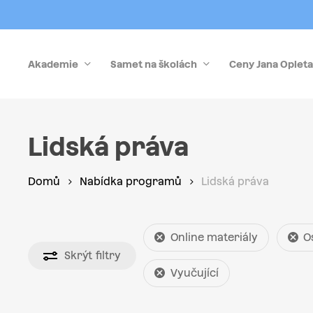
Skip
to
main
Akademie
Samet na školách
Ceny Jana Opleta
content
Stiskněte Enter pro vyhledávání nebo Esc pro zrušen
Lidská práva
Domů
Nabídka programů
Lidská práva
Online materiály
O
Skrýt
filtry
Vyučující