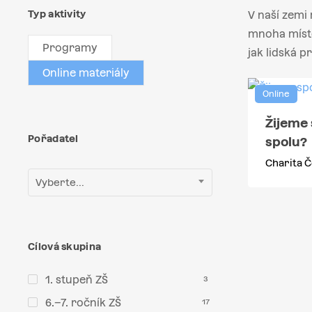
Typ aktivity
V naší zemi 
mnoha míste
Programy
jak lidská p
Online materiály
Online
Žijeme
Pořadatel
spolu?
Charita Č
Vyberte...
Cílová skupina
1. stupeň ZŠ
3
6.–7. ročník ZŠ
17