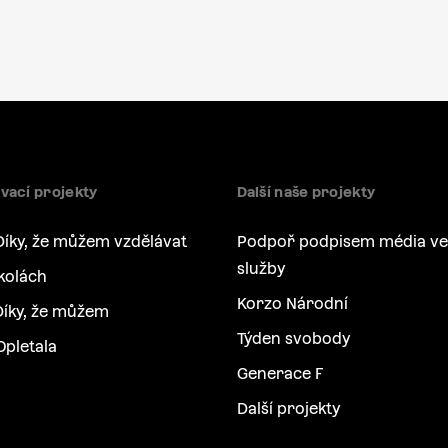
vací projekty
Další naše projekty
Díky, že můžem vzdělávat
Podpoř podpisem média ve
služby
kolách
Korzo Národní
íky, že můžem
Týden svobody
Opletala
Generace F
Další projekty