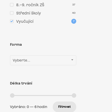
8.–9. ročník ZŠ
37
Střední školy
40
Vyučující
7
Forma
Vyberte...
Délka trvání
Vybráno:
0
—
6
hodin
Filtrovat