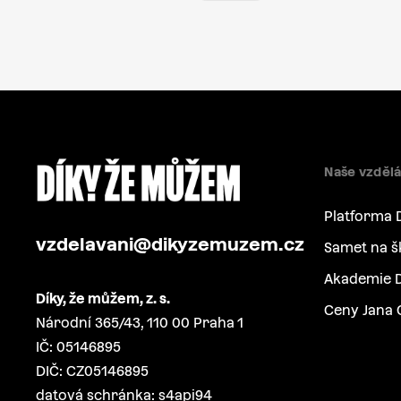
Naše vzdělá
Platforma 
vzdelavani@dikyzemuzem.cz
Samet na š
Akademie D
Díky, že můžem, z. s.
Ceny Jana 
Národní 365/43, 110 00 Praha 1
IČ: 05146895
DIČ: CZ05146895
datová schránka: s4api94