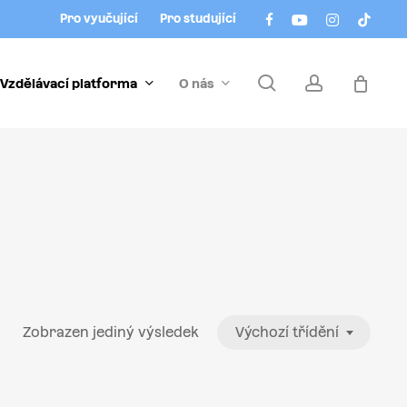
Menu
facebook
youtube
instagram
tiktok
Pro vyučující
Pro studující
search
account
Vzdělávací platforma
O nás
Zobrazen jediný výsledek
Výchozí třídění