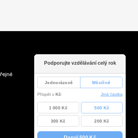
řejné