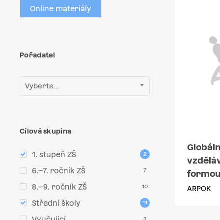
Online materiály
Pořadatel
Vyberte...
Cílová skupina
Globáln
1. stupeň ZŠ
2
vzdělá
6.–7. ročník ZŠ
7
formo
8.–9. ročník ZŠ
10
ARPOK
Střední školy
11
Vyučující
3