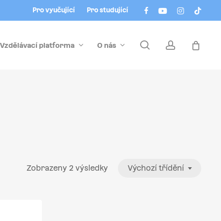
Menu
facebook
youtube
instagram
tiktok
Pro vyučující
Pro studující
search
account
Vzdělávací platforma
O nás
Zobrazeny 2 výsledky
Výchozí třídění