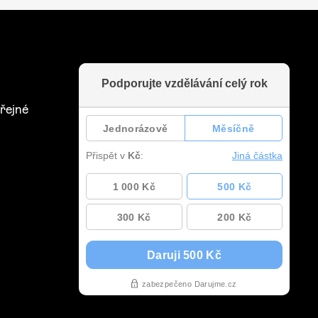
řejné