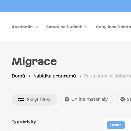
Skip
to
main
Akademie
Samet na školách
Ceny Jana Opleta
content
Stiskněte Enter pro vyhledávání nebo Esc pro zrušen
Migrace
Domů
Nabídka programů
Programy se štítkem
Online materiály
S
Skrýt
filtry
Typ aktivity
Online