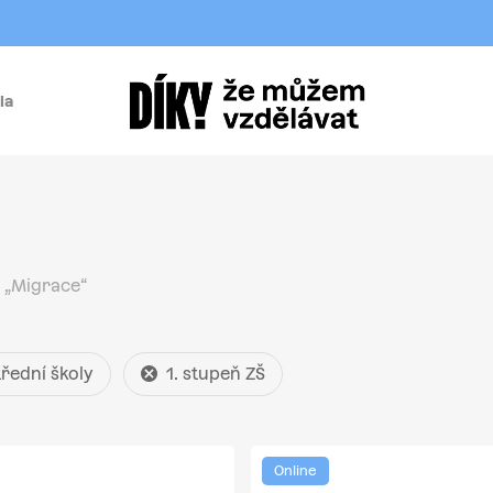
la
í
 „Migrace“
třední školy
1. stupeň ZŠ
Online