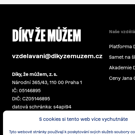
Naše vzdělá
Platforma 
vzdelavani@dikyzemuzem.cz
Samet na š
Akademie D
Díky, že můžem, z. s.
Ceny Jana 
Národní 365/43, 110 00 Praha 1
IČ: 05146895
DIČ: CZ05146895
datová schránka: s4api94
S cookies si tento web více vychutnáte
Tyto webové stránky používají k poskytování svých služeb soubory co