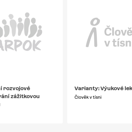
í rozvojové
Varianty: Výukové le
vání zážitkovou
Člověk v tísni
u