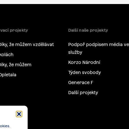
vací projekty
Další naše projekty
Díky, že můžem vzdělávat
Podpoř podpisem média ve
služby
kolách
Korzo Národní
íky, že můžem
Týden svobody
Opletala
Generace F
Další projekty
okies.