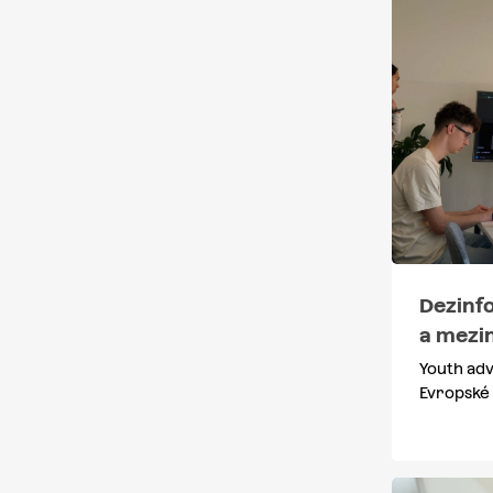
Dezinf
a mezin
Youth ad
Evropské 