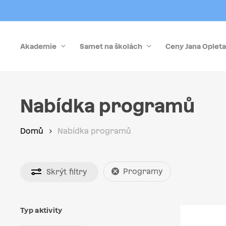
Skip
to
main
Akademie
Samet na školách
Ceny Jana Opleta
content
Stiskněte Enter pro vyhledávání nebo Esc pro zrušen
Nabídka programů
Domů
Nabídka programů
Programy
Skrýt
filtry
Typ aktivity