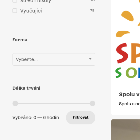
Střední školy
312
Vyučující
79
Forma
Vyberte...
Délka trvání
Spolu v
Spolu s 
Vybráno:
0
—
6
hodin
Filtrovat