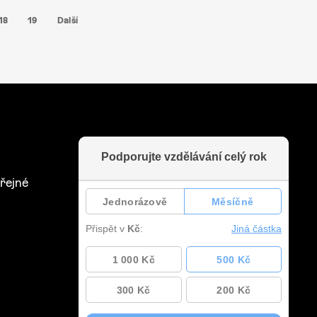
18
19
Další
řejné