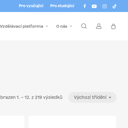
Menu
facebook
youtube
instagram
tiktok
Pro vyučující
Pro studující
search
account
Vzdělávací platforma
O nás
brazen 1. – 12. z 219 výsledků
Výchozí třídění