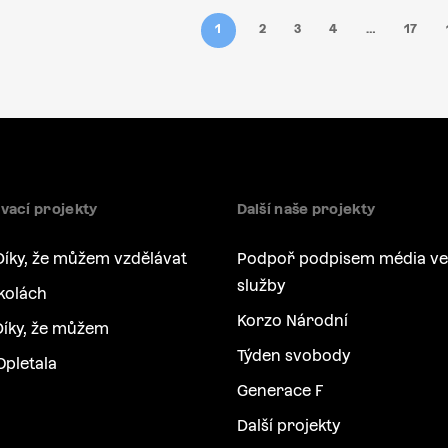
1
2
3
4
…
17
vací projekty
Další naše projekty
Díky, že můžem vzdělávat
Podpoř podpisem média ve
služby
kolách
Korzo Národní
íky, že můžem
Týden svobody
Opletala
Generace F
Další projekty