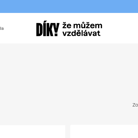
la
í
Zo