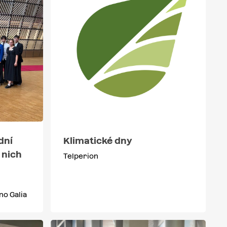
dní
Klimatické dny
 nich
Telperion
no Galia