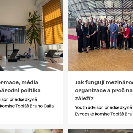
ormace, média
Jak fungují mezináro
árodní politika
organizace a proč na
záleží?
visor předsedkyně
komise Tobiáš Bruno Galia
Youth advisor předsedkyně
Evropské komise Tobiáš Bru