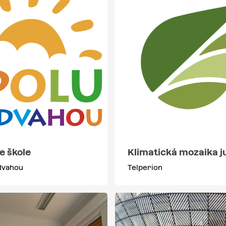
e škole
Klimatická mozaika j
odvahou
Telperion