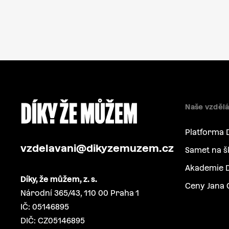
Naše vzdělá
Platforma 
vzdelavani@dikyzemuzem.cz
Samet na š
Akademie D
Díky, že můžem, z. s.
Ceny Jana 
Národní 365/43, 110 00 Praha 1
IČ: 05146895
DIČ: CZ05146895