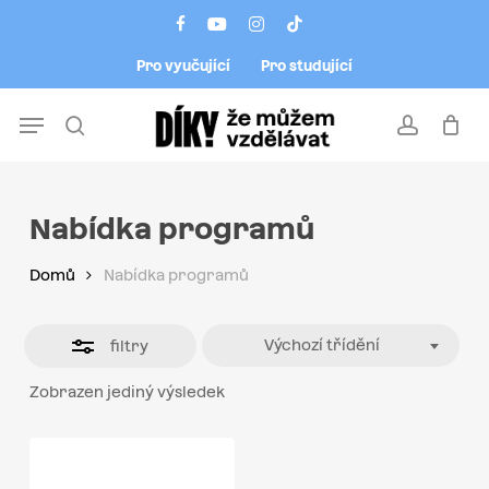
Skip
Menu
facebook
youtube
instagram
tiktok
to
Close
Pro vyučující
Pro studující
main
Filters
content
Menu
search
account
Nabídka programů
Domů
Nabídka programů
Výchozí třídění
filtry
Zobrazen jediný výsledek