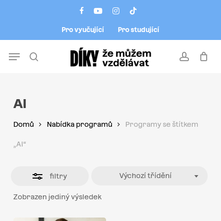
Skip
Menu
facebook
youtube
instagram
tiktok
to
Close
Pro vyučující
Pro studující
main
Filters
content
Menu
search
account
AI
Domů
Nabídka programů
Programy se štítkem
„AI“
Výchozí třídění
filtry
Zobrazen jediný výsledek