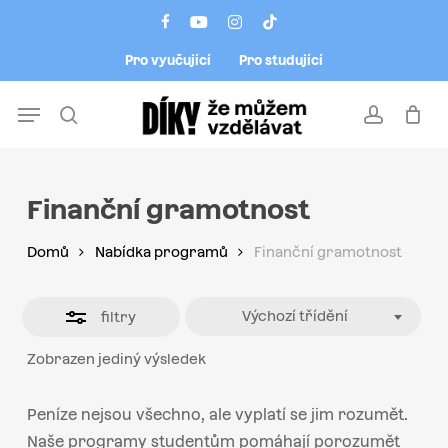
Skip
Menu
facebook
youtube
instagram
tiktok
to
Close
Pro vyučující
Pro studující
main
Filters
content
Menu
search
account
Finanční gramotnost
Domů
Nabídka programů
Finanční gramotnost
Výchozí třídění
filtry
Zobrazen jediný výsledek
Peníze nejsou všechno, ale vyplatí se jim rozumět.
Naše programy studentům pomáhají porozumět