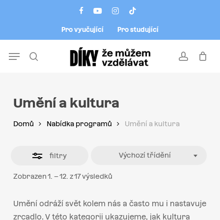
Skip
Menu
facebook
youtube
instagram
tiktok
to
Close
Pro vyučující
Pro studující
main
Filters
content
Menu
search
account
Umění a kultura
Domů
Nabídka programů
Umění a kultura
Výchozí třídění
filtry
Zobrazen 1. – 12. z 17 výsledků
Umění odráží svět kolem nás a často mu i nastavuje
zrcadlo. V této kategorii ukazujeme, jak kultura