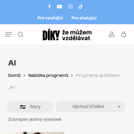
Skip
Menu
facebook
youtube
instagram
tiktok
to
Close
Pro vyučující
Pro studující
main
Filters
content
Menu
search
account
AI
Domů
Nabídka programů
Programy se štítkem
„AI“
Výchozí třídění
filtry
Zobrazen jediný výsledek