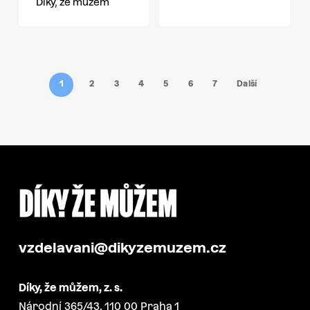
Díky, že můžem
1
2
3
4
5
6
7
Další
vzdelavani@dikyzemuzem.cz
Díky, že můžem, z. s.
Národní 365/43, 110 00 Praha 1