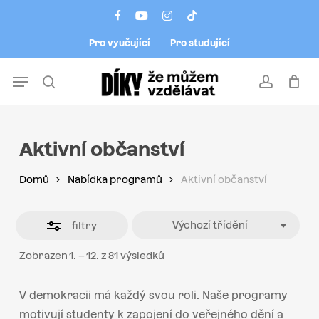
Skip
Menu
facebook
youtube
instagram
tiktok
to
Close
Pro vyučující
Pro studující
main
Filters
content
Menu
search
account
Aktivní občanství
Domů
Nabídka programů
Aktivní občanství
Výchozí třídění
filtry
Zobrazen 1. – 12. z 81 výsledků
V demokracii má každý svou roli. Naše programy
motivují studenty k zapojení do veřejného dění a