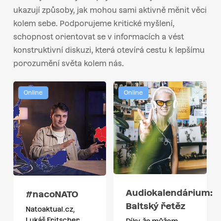
ukazují způsoby, jak mohou sami aktivně měnit věci
kolem sebe. Podporujeme kritické myšlení,
schopnost orientovat se v informacích a vést
konstruktivní diskuzi, která otevírá cestu k lepšímu
porozumění světa kolem nás.
Online
Online
Audiokalendárium:
#nacoNATO
Baltský řetěz
Natoaktual.cz,
Lukáš Fritscher
Díky, že můžem