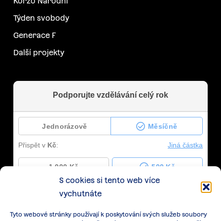
Korzo Národní
Týden svobody
Generace F
Další projekty
S cookies si tento web více
vychutnáte
Tyto webové stránky používají k poskytování svých služeb soubory