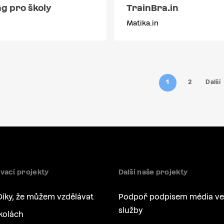
g pro školy
TrainBra.in
Matika.in
1
2
Další
vací projekty
Další naše projekty
Díky, že můžem vzdělávat
Podpoř podpisem média ve
služby
kolách