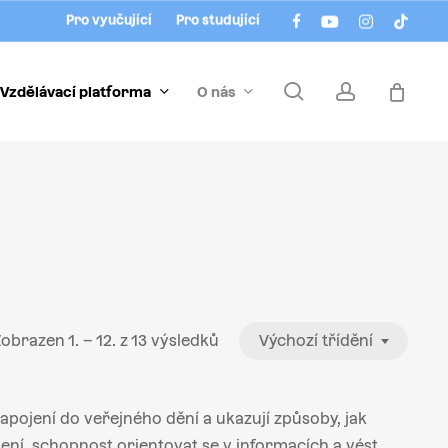
Menu
facebook
youtube
instagram
tiktok
Pro vyučující
Pro studující
search
account
Vzdělávací platforma
O nás
obrazen 1. – 12. z 13 výsledků
Výchozí třídění
pojení do veřejného dění a ukazují způsoby, jak
ní, schopnost orientovat se v informacích a vést