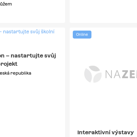
 můžem
Online
n – nastartujte svůj
projekt
eská republika
Interaktivní výstavy