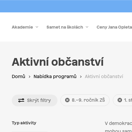
Skip
to
main
Akademie
Samet na školách
Ceny Jana Opleta
content
Stiskněte Enter pro vyhledávání nebo Esc pro zrušen
Aktivní občanství
Domů
Nabídka programů
Aktivní občanství
8.–9. ročník ZŠ
1. 
Skrýt
filtry
Typ aktivity
V demokraci
mohou sami 