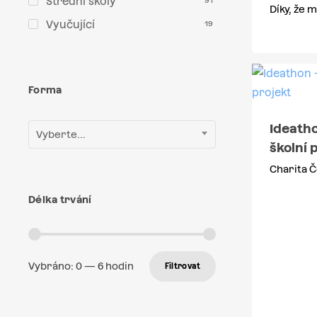
Střední školy
91
Díky, že
Vyučující
19
Forma
Ideatho
Vyberte...
školní 
Charita Č
Délka trvání
Vybráno:
0
—
6
hodin
Filtrovat