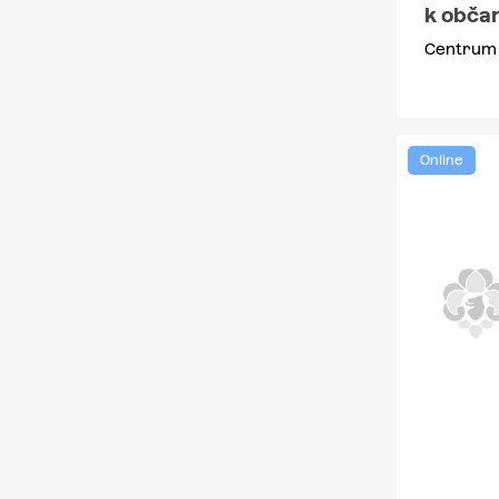
k obča
Centrum 
Online