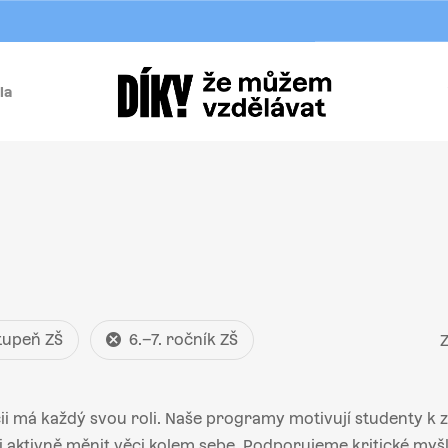
la
í
stupeň ZŠ
6.–7. ročník ZŠ
Z
i má každý svou roli. Naše programy motivují studenty k za
aktivně měnit věci kolem sebe. Podporujeme kritické myšle