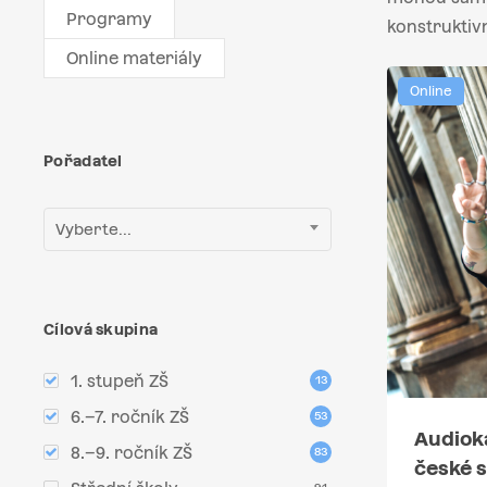
Programy
konstruktiv
Online materiály
Online
Pořadatel
Vyberte...
Cílová skupina
1. stupeň ZŠ
13
6.–7. ročník ZŠ
53
Audiok
8.–9. ročník ZŠ
83
české s