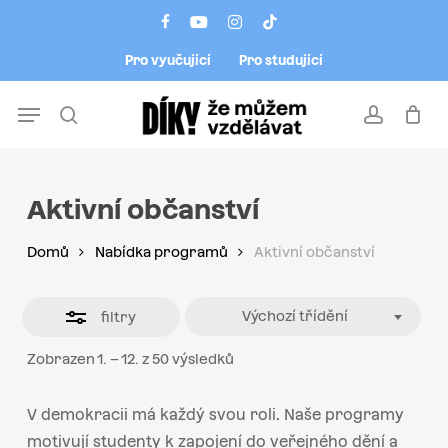
Skip
Menu
facebook
youtube
instagram
tiktok
to
Close
Pro vyučující
Pro studující
main
Filters
content
Menu
search
account
Aktivní občanství
Domů
Nabídka programů
Aktivní občanství
Výchozí třídění
filtry
Zobrazen 1. – 12. z 50 výsledků
V demokracii má každý svou roli. Naše programy
motivují studenty k zapojení do veřejného dění a