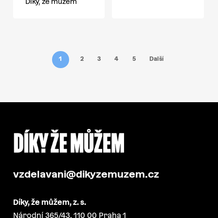
Díky, že můžem
1
2
3
4
5
Další
vzdelavani@dikyzemuzem.cz
Díky, že můžem, z. s.
Národní 365/43, 110 00 Praha 1