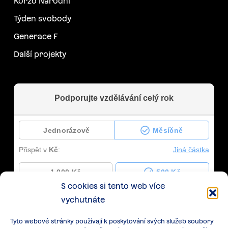
Korzo Národní
Týden svobody
Generace F
Další projekty
S cookies si tento web více
vychutnáte
Tyto webové stránky používají k poskytování svých služeb soubory