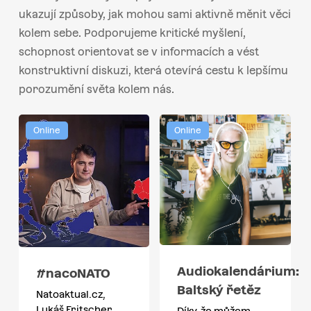
ukazují způsoby, jak mohou sami aktivně měnit věci
kolem sebe. Podporujeme kritické myšlení,
schopnost orientovat se v informacích a vést
konstruktivní diskuzi, která otevírá cestu k lepšímu
porozumění světa kolem nás.
Online
Online
Audiokalendárium:
#nacoNATO
Baltský řetěz
Natoaktual.cz,
Lukáš Fritscher
Díky, že můžem