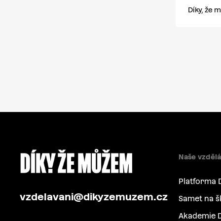
Díky, že
Naše vzdělá
Platforma 
vzdelavani@dikyzemuzem.cz
Samet na š
Akademie D