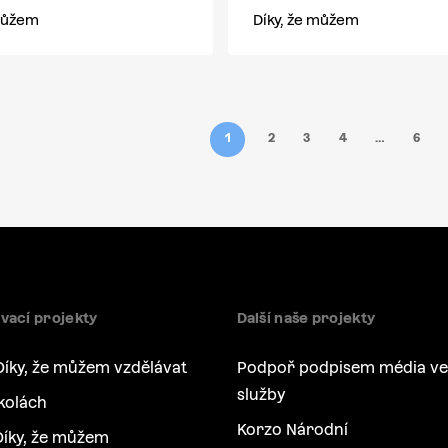
 můžem
Díky, že můžem
1
2
3
4
…
6
vací projekty
Další naše projekty
Díky, že můžem vzdělávat
Podpoř podpisem média ve
služby
kolách
Korzo Národní
íky, že můžem