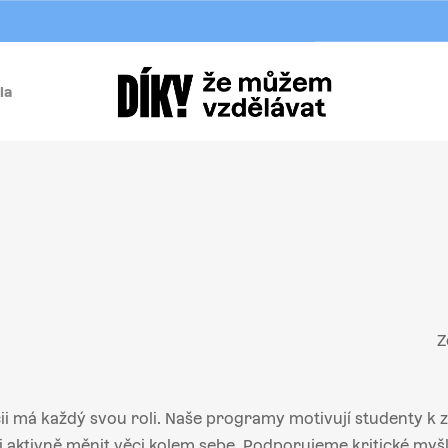
la
í
Z
i má každý svou roli. Naše programy motivují studenty k za
aktivně měnit věci kolem sebe. Podporujeme kritické myšle