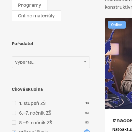
Programy
konstruktiv
Online materiály
Online
Pořadatel
Vyberte...
Cílová skupina
1. stupeň ZŠ
13
6.–7. ročník ZŠ
53
#naco
8.–9. ročník ZŠ
83
Natoaktua