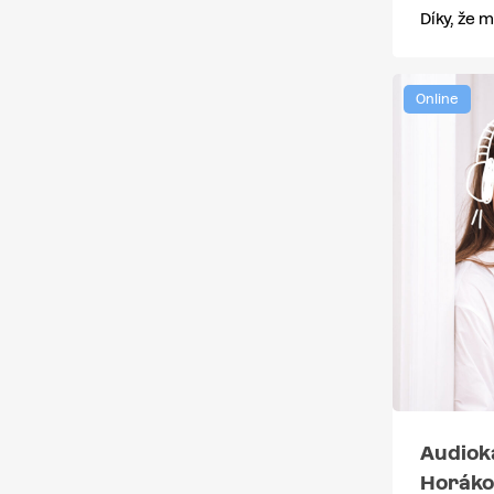
Díky, že
Online
Audiok
Horáko