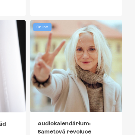
Online
Audiokalendárium:
ád
Sametová revoluce