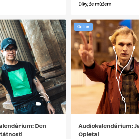
Díky, že můžem
Online
alendárium: Den
Audiokalendárium: J
tátnosti
Opletal