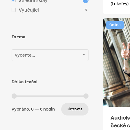
Střední školy
90
(Lukefry)
Vyučující
19
Online
Forma
Vyberte...
Délka trvání
Vybráno:
0
—
6
hodin
Filtrovat
Audiok
české s