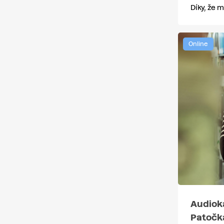
Díky, že
Online
Audiok
Patočk