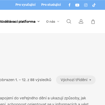
Menu
facebook
youtube
instagram
tiktok
Pro vyučující
Pro studující
search
account
Vzdělávací platforma
O nás
obrazen 1. – 12. z 88 výsledků
Výchozí třídění
pojení do veřejného dění a ukazují způsoby, jak
ní, schopnost orientovat se v informacích a vést