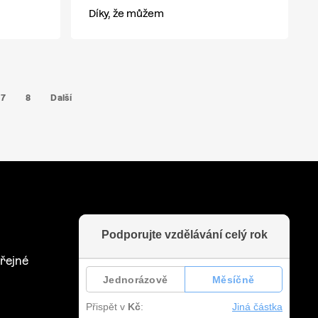
Díky, že můžem
7
8
Další
řejné