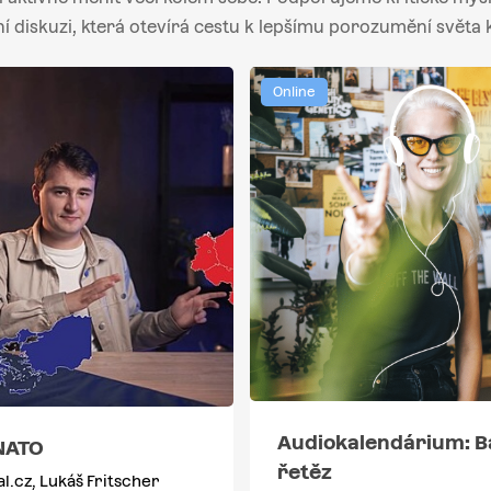
ní diskuzi, která otevírá cestu k lepšímu porozumění světa 
Online
Audiokalendárium: B
NATO
řetěz
l.cz, Lukáš Fritscher