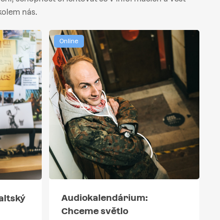
kolem nás.
Online
Audiokalendárium:
altský
Chceme světlo