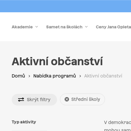
Skip
to
main
Akademie
Samet na školách
Ceny Jana Opleta
content
Stiskněte Enter pro vyhledávání nebo Esc pro zrušen
Aktivní občanství
Domů
Nabídka programů
Aktivní občanství
Střední školy
Skrýt
filtry
Typ aktivity
V demokraci
mohou sami 