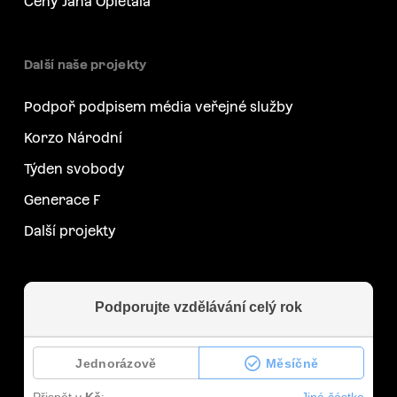
Ceny Jana Opletala
Další naše projekty
Podpoř podpisem média veřejné služby
Korzo Národní
Týden svobody
Generace F
Další projekty