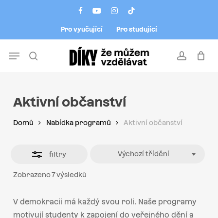
Skip
Menu
facebook
youtube
instagram
tiktok
to
Close
Pro vyučující
Pro studující
main
Filters
content
Menu
search
account
Aktivní občanství
Domů
Nabídka programů
Aktivní občanství
Výchozí třídění
filtry
Zobrazeno 7 výsledků
V demokracii má každý svou roli. Naše programy
motivují studenty k zapojení do veřejného dění a