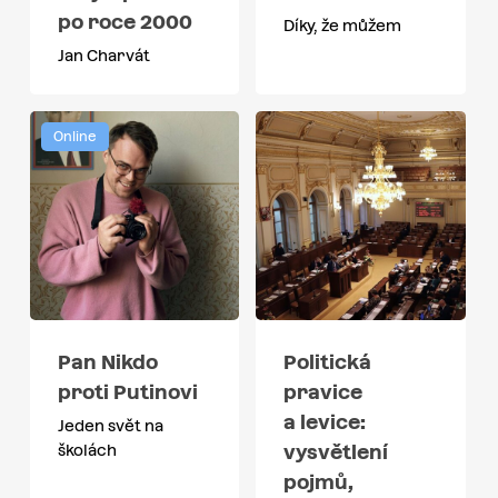
po roce 2000
Díky, že můžem
Jan Charvát
Online
Pan Nikdo
Politická
proti Putinovi
pravice
a levice:
Jeden svět na
vysvětlení
školách
pojmů,