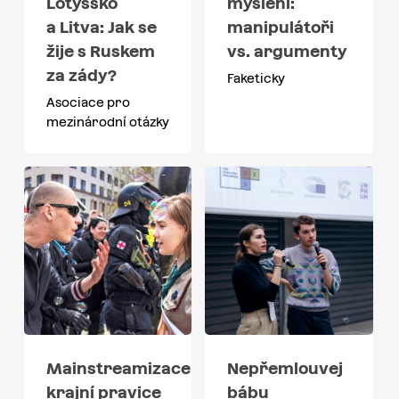
Lotyšsko
myšlení:
a Litva: Jak se
manipulátoři
žije s Ruskem
vs. argumenty
za zády?
Faketicky
Asociace pro
mezinárodní otázky
Mainstreamizace
Nepřemlouvej
krajní pravice
bábu