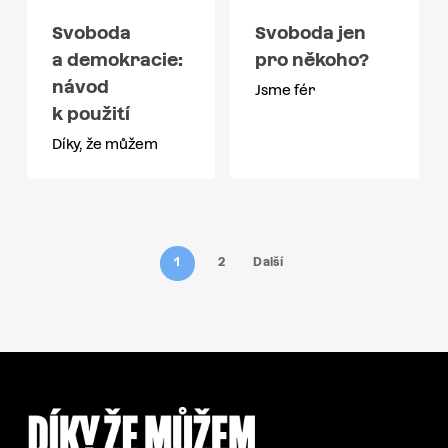
Svoboda
Svoboda jen
a demokracie:
pro někoho?
návod
Jsme fér
k použití
Díky, že můžem
1
2
Další