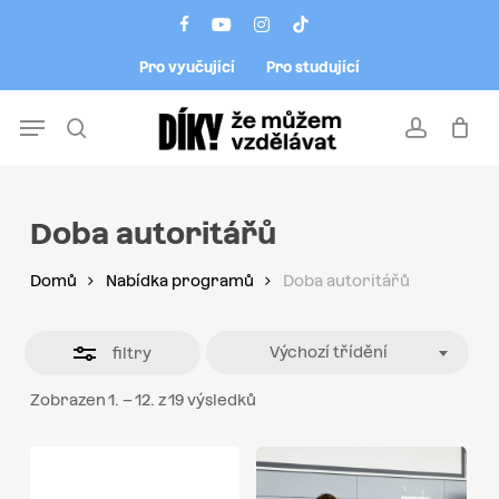
Skip
Menu
facebook
youtube
instagram
tiktok
to
Close
Pro vyučující
Pro studující
main
Filters
content
Menu
search
account
Doba autoritářů
Domů
Nabídka programů
Doba autoritářů
Výchozí třídění
filtry
Zobrazen 1. – 12. z 19 výsledků