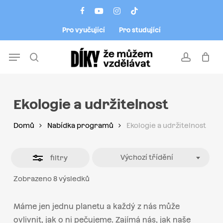
Skip
Menu
facebook
youtube
instagram
tiktok
to
Close
Pro vyučující
Pro studující
main
Filters
content
Menu
search
account
Ekologie a udržitelnost
Domů
Nabídka programů
Ekologie a udržitelnost
Výchozí třídění
filtry
Zobrazeno 8 výsledků
Máme jen jednu planetu a každý z nás může
ovlivnit, jak o ni pečujeme. Zajímá nás, jak naše