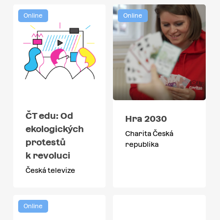
Online
Online
ČT edu: Od
Hra 2030
ekologických
Charita Česká
protestů
republika
k revoluci
Česká televize
Online