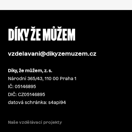
vzdelavani@dikyzemuzem.cz
Díky, že můžem, z. s.
Národní 365/43, 110 00 Praha 1
IČ: 05146895
DIČ: CZ05146895
datová schránka: s4api94
Naše vzdělávací projekty