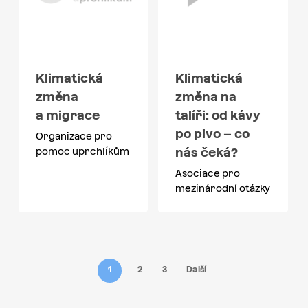
Klimatická
Klimatická
změna
změna na
a migrace
talíři: od kávy
po pivo – co
Organizace pro
nás čeká?
pomoc uprchlíkům
Asociace pro
mezinárodní otázky
1
2
3
Další