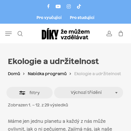
Skip
Menu
facebook
youtube
instagram
tiktok
to
Close
Pro vyučující
Pro studující
main
Filters
content
Menu
search
account
Ekologie a udržitelnost
Domů
Nabídka programů
Ekologie a udržitelnost
Výchozí třídění
filtry
Zobrazen 1. – 12. z 29 výsledků
Máme jen jednu planetu a každý z nás může
ovlivnit, jak o ni pečujeme. Zajímá nás, jak naše