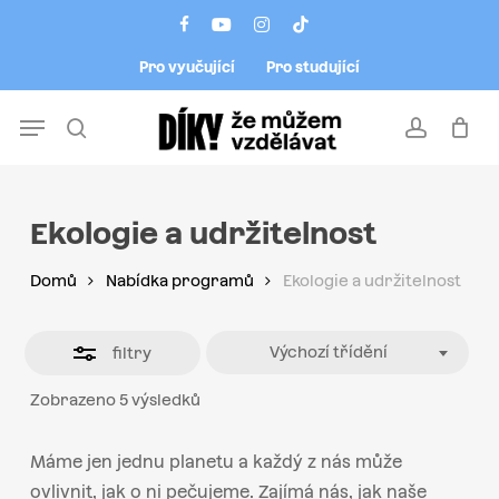
Skip
Menu
facebook
youtube
instagram
tiktok
to
Close
Pro vyučující
Pro studující
main
Filters
content
Menu
search
account
Ekologie a udržitelnost
Domů
Nabídka programů
Ekologie a udržitelnost
Výchozí třídění
filtry
Zobrazeno 5 výsledků
Máme jen jednu planetu a každý z nás může
ovlivnit, jak o ni pečujeme. Zajímá nás, jak naše