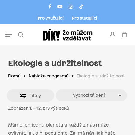
Skip
Menu
facebook
youtube
instagram
tiktok
to
Close
Pro vyučující
Pro studující
main
Filters
content
Menu
search
account
Ekologie a udržitelnost
Domů
Nabídka programů
Ekologie a udržitelnost
Výchozí třídění
filtry
Zobrazen 1. – 12. z 19 výsledků
Máme jen jednu planetu a každý z nás může
ovlivnit, jak o ni pečujeme. Zajímá nás, jak naše