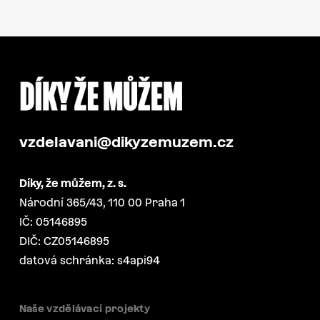
vzdelavani@dikyzemuzem.cz
Díky, že můžem, z. s.
Národní 365/43, 110 00 Praha 1
IČ: 05146895
DIČ: CZ05146895
datová schránka: s4api94
Naše vzdělávací projekty