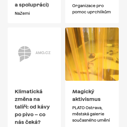
a spolupráci)
Organizace pro
pomoc uprchlíkům
NaZemi
Klimatická
Magický
změna na
aktivismus
talíři: od kávy
PLATO Ostrava,
po pivo – co
městská galerie
současného umění
nás čeká?