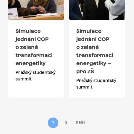
Simulace
Simulace
jednání COP
jednání COP
o zelené
o zelené
transformaci
transformaci
energetiky
energetiky –
pro ZŠ
Pražský studentský
summit
Pražský studentský
summit
1
2
Další