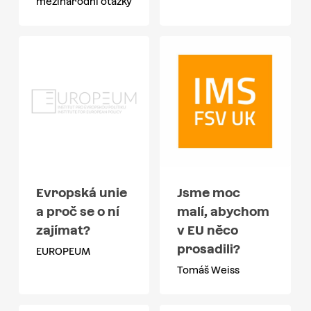
mezinárodní otázky
Evropská unie
Jsme moc
a proč se o ní
malí, abychom
zajímat?
v EU něco
prosadili?
EUROPEUM
Tomáš Weiss