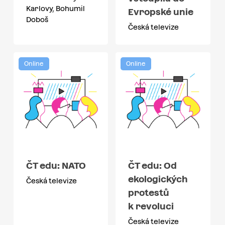
Karlovy, Bohumil
Evropské unie
Doboš
Česká televize
Online
Online
ČT edu: NATO
ČT edu: Od
ekologických
Česká televize
protestů
k revoluci
Česká televize