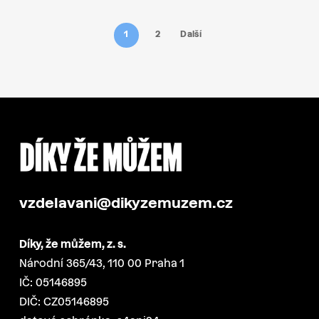
1
2
Další
vzdelavani@dikyzemuzem.cz
Díky, že můžem, z. s.
Národní 365/43, 110 00 Praha 1
IČ: 05146895
DIČ: CZ05146895