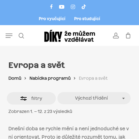
Skip
Menu
facebook
youtube
instagram
tiktok
to
Close
Pro vyučující
Pro studující
main
Filters
content
Menu
search
account
Evropa a svět
Domů
Nabídka programů
Evropa a svět
Výchozí třídění
filtry
Zobrazen 1. – 12. z 23 výsledků
Dnešní doba se rychle
mění
a není jednoduché se v
ní orientovat. Proto je důležité rozumět tomu, jak