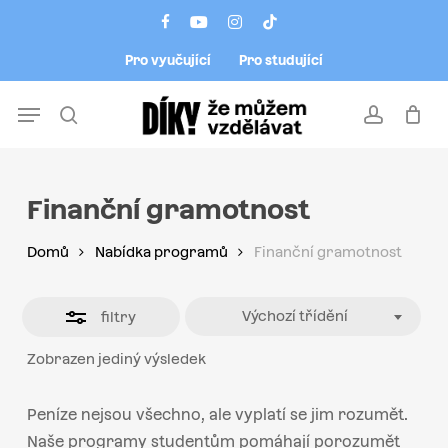
Skip
Menu
facebook
youtube
instagram
tiktok
to
Close
Pro vyučující
Pro studující
main
Filters
content
Menu
search
account
Finanční gramotnost
Domů
Nabídka programů
Finanční gramotnost
Výchozí třídění
filtry
Zobrazen jediný výsledek
Peníze nejsou všechno, ale vyplatí se jim rozumět.
Naše programy studentům pomáhají porozumět