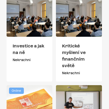
Investice a jak
Kritické
na ně
myšlení ve
finančním
Nekrachni
světě
Nekrachni
Online