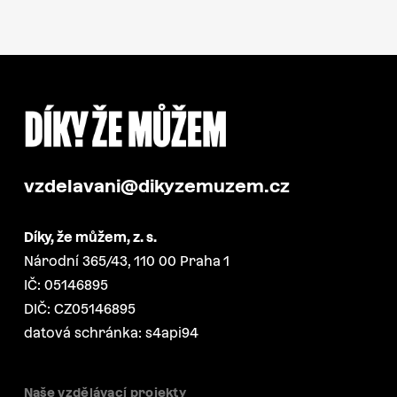
vzdelavani@dikyzemuzem.cz
Díky, že můžem, z. s.
Národní 365/43, 110 00 Praha 1
IČ: 05146895
DIČ: CZ05146895
datová schránka: s4api94
Naše vzdělávací projekty