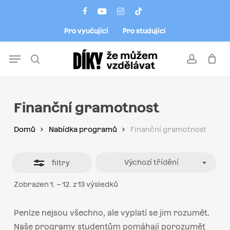
Skip
Menu
facebook
youtube
instagram
tiktok
to
Close
Pro vyučující
Pro studující
main
Filters
content
Menu
search
account
Finanční gramotnost
Domů
Nabídka programů
Finanční gramotnost
Výchozí třídění
filtry
Zobrazen 1. – 12. z 13 výsledků
Peníze nejsou všechno, ale vyplatí se jim rozumět.
Naše programy studentům pomáhají porozumět