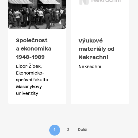
Společnost
Výukové
a ekonomika
materiály od
1948-1989
Nekrachni
Libor Žídek,
Nekrachni
Ekonomicko-
správní fakulta
Masarykovy
univerzity
1
2
Další