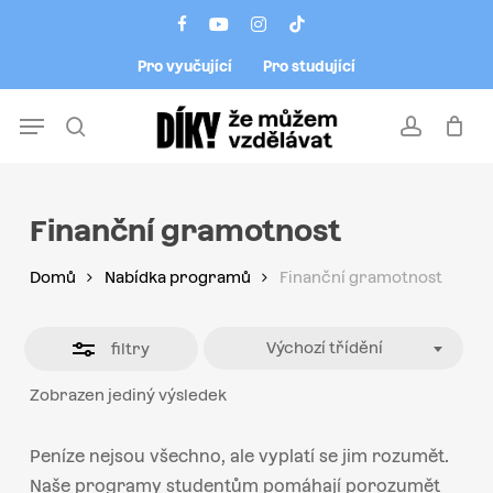
Skip
Menu
facebook
youtube
instagram
tiktok
to
Close
Pro vyučující
Pro studující
main
Filters
content
Menu
search
account
Finanční gramotnost
Domů
Nabídka programů
Finanční gramotnost
Výchozí třídění
filtry
Zobrazen jediný výsledek
Peníze nejsou všechno, ale vyplatí se jim rozumět.
Naše programy studentům pomáhají porozumět