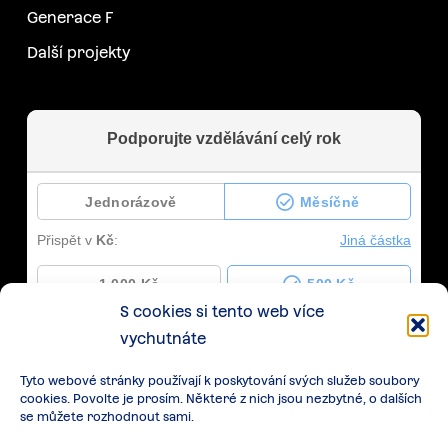
Generace F
Další projekty
S cookies si tento web více
vychutnáte
Tyto webové stránky používají k poskytování svých služeb soubory
cookies. Povolte je prosím. Některé z nich jsou nezbytné, o dalších
se můžete rozhodnout sami.