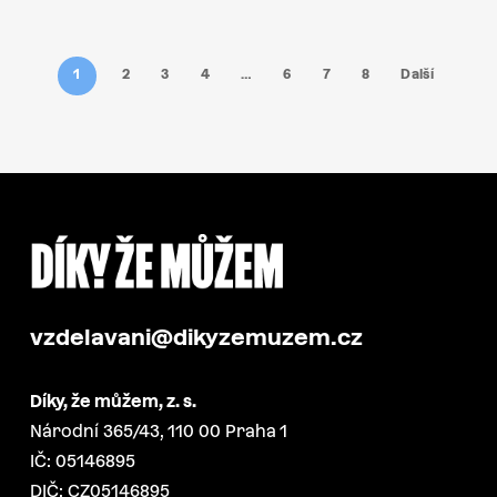
1
2
3
4
…
6
7
8
Další
vzdelavani@dikyzemuzem.cz
Díky, že můžem, z. s.
Národní 365/43, 110 00 Praha 1
IČ: 05146895
DIČ: CZ05146895