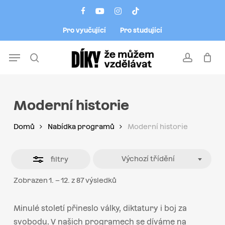
Skip
Menu
facebook
youtube
instagram
tiktok
to
Close
Pro vyučující
Pro studující
main
Filters
content
Menu
search
account
Moderní historie
Domů
Nabídka programů
Moderní historie
Výchozí třídění
filtry
Zobrazen 1. – 12. z 87 výsledků
Minulé století přineslo války, diktatury i boj za
svobodu. V našich programech se díváme na