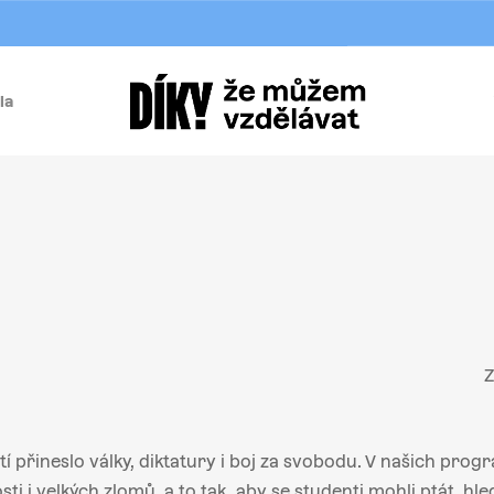
la
í
Z
etí přineslo války, diktatury i boj za svobodu. V našich pr
i i velkých zlomů, a to tak, aby se studenti mohli ptát, hled