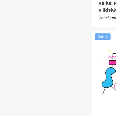
válka: 
v lidsk
Česká tel
Online