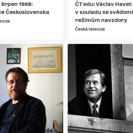
 Srpen 1968:
ČT edu: Václav Havel:
e Československa
v souladu se svědom
režimům navzdory
evize
Česká televize