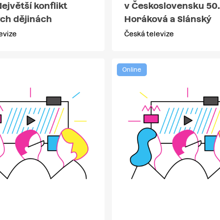
Největší konflikt
v Československu 50. 
ých dějinách
Horáková a Slánský
evize
Česká televize
Online