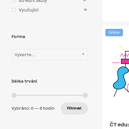
Střední školy
87
Vyučující
18
Online
Forma
Vyberte...
Délka trvání
Vybráno:
0
—
6
hodin
Filtrovat
ČT edu