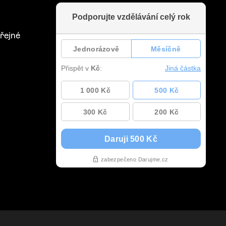
řejné