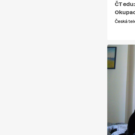
ČT edu:
Okupac
Česká tel