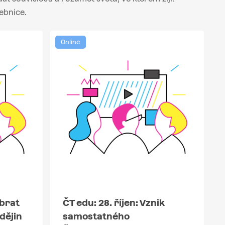
ebnice.
Online
Obrat
ČT edu: 28. říjen: Vznik
dějin
samostatného