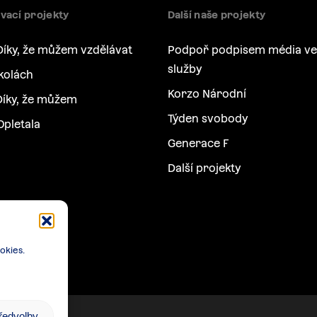
vací projekty
Další naše projekty
Díky, že můžem vzdělávat
Podpoř podpisem média ve
služby
kolách
Korzo Národní
íky, že můžem
Týden svobody
Opletala
Generace F
Další projekty
okies.
předvolby