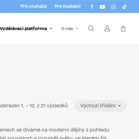
Menu
facebook
youtube
instagram
tiktok
Pro vyučující
Pro studující
search
account
Vzdělávací platforma
O nás
obrazen 1. – 12. z 21 výsledků
Výchozí třídění
ogramech se díváme na moderní dějiny z pohledu
at souvislosti a rozumět světu, ve kterém žijí.