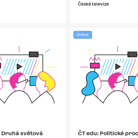
Česká televize
Online
: Druhá světová
ČT edu: Politické pro