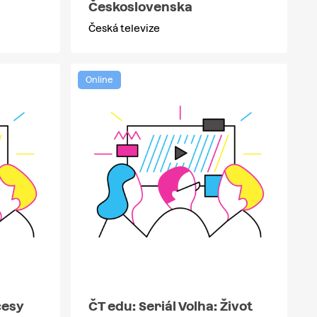
Československa
Česká televize
Online
cesy
ČT edu: Seriál Volha: Život