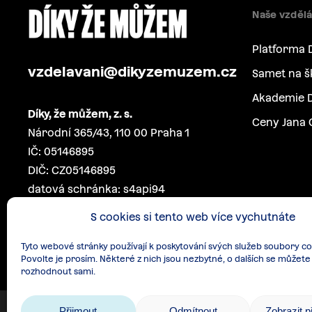
Naše vzdělá
Platforma 
vzdelavani@dikyzemuzem.cz
Samet na š
Akademie D
Díky, že můžem, z. s.
Ceny Jana 
Národní 365/43, 110 00 Praha 1
IČ: 05146895
DIČ: CZ05146895
datová schránka: s4api94
S cookies si tento web více vychutnáte
Tyto webové stránky používají k poskytování svých služeb soubory co
Povolte je prosím. Některé z nich jsou nezbytné, o dalších se můžete
rozhodnout sami.
Přijmout
Odmítnout
Zobrazit 