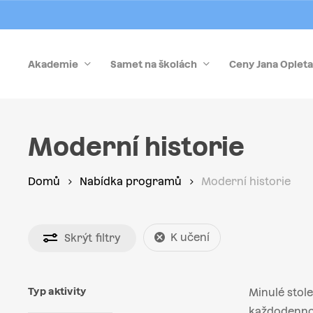
Skip
to
main
Akademie
Samet na školách
Ceny Jana Opleta
content
Stiskněte Enter pro vyhledávání nebo Esc pro zrušen
Moderní historie
Domů
Nabídka programů
Moderní historie
K učení
Skrýt
filtry
Typ aktivity
Minulé stol
každodennost