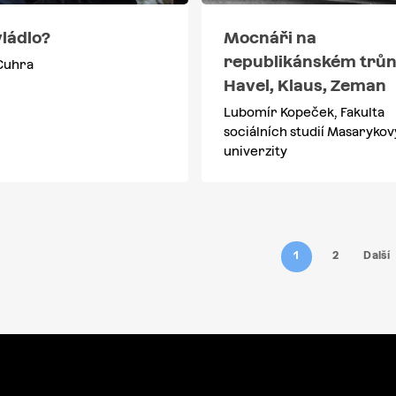
vládlo?
Mocnáři na
republikánském trů
 Cuhra
Havel, Klaus, Zeman
Lubomír Kopeček, Fakulta
sociálních studií Masarykov
univerzity
1
2
Další