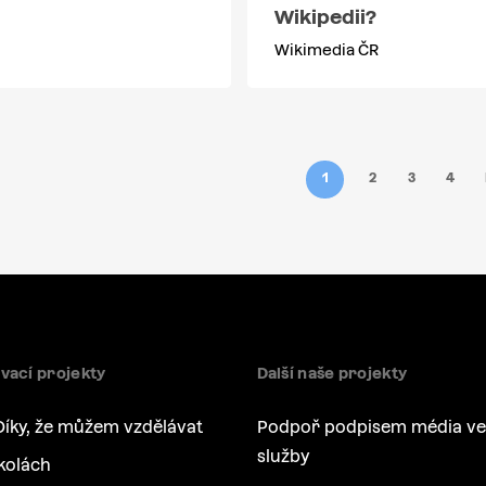
Wikipedii?
Wikimedia ČR
1
2
3
4
vací projekty
Další naše projekty
Díky, že můžem vzdělávat
Podpoř podpisem média ve
služby
kolách