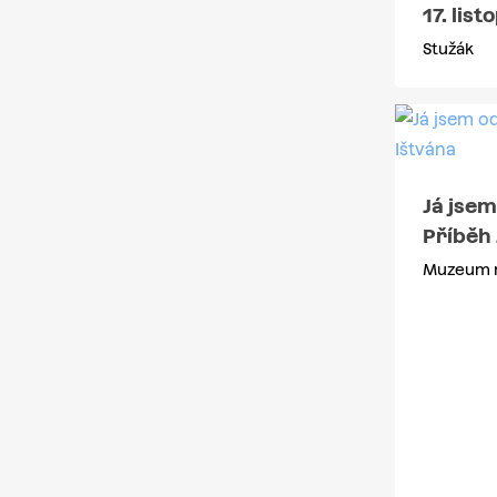
17. lis
Stužák
Já jse
Příběh 
Muzeum r