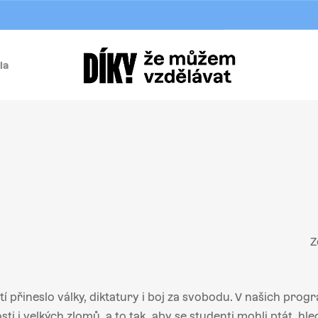
la
í
Z
etí přineslo války, diktatury i boj za svobodu. V našich pr
i i velkých zlomů, a to tak, aby se studenti mohli ptát, hled