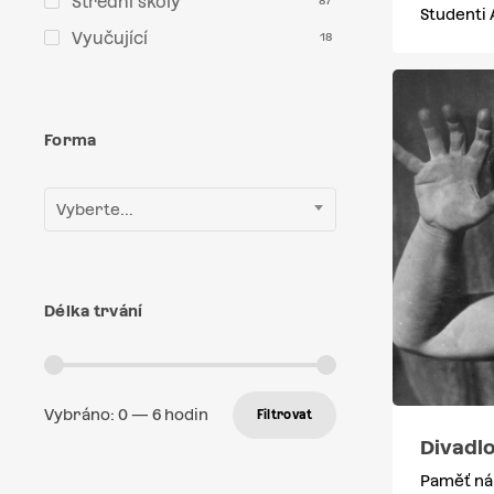
Střední školy
87
Studenti
Vyučující
18
Forma
Vyberte...
Délka trvání
Vybráno:
0
—
6
hodin
Filtrovat
Divadl
Paměť ná