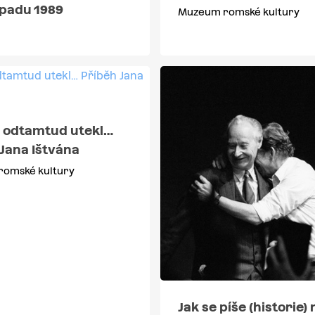
topadu 1989
Muzeum romské kultury
m odtamtud utekl…
Jana Ištvána
omské kultury
Jak se píše (historie) 