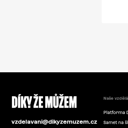
Naše vzdělá
Platforma 
vzdelavani@dikyzemuzem.cz
Samet na š