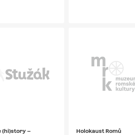
e (hi)story –
Holokaust Romů