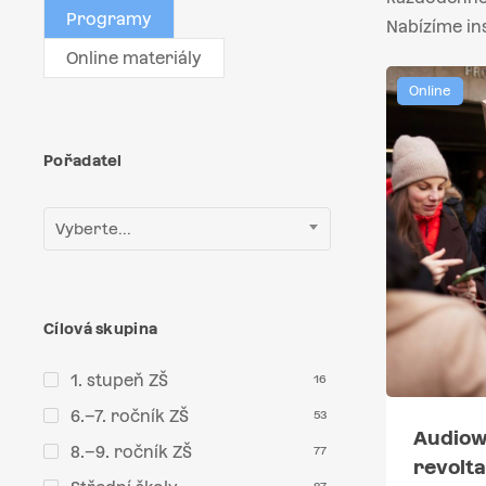
Programy
Nabízíme in
Online materiály
Online
Pořadatel
Vyberte...
Cílová skupina
1. stupeň ZŠ
16
6.–7. ročník ZŠ
53
Audiow
8.–9. ročník ZŠ
77
revolta