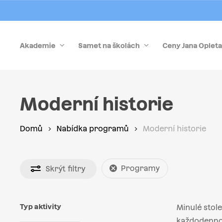
Skip
to
main
Akademie
Samet na školách
Ceny Jana Opleta
content
Stiskněte Enter pro vyhledávání nebo Esc pro zrušen
Moderní historie
Domů
Nabídka programů
Moderní historie
Programy
Skrýt
filtry
Typ aktivity
Minulé stol
každodennost