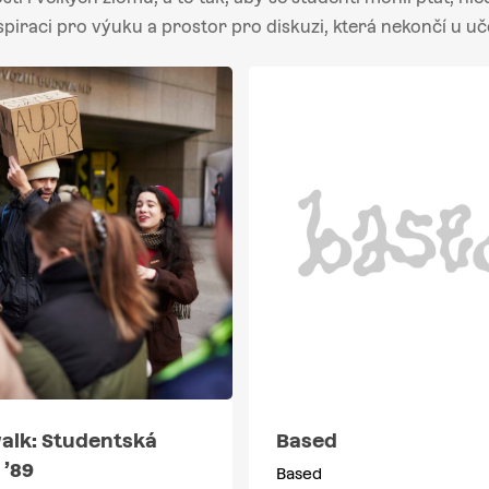
spiraci pro výuku a prostor pro diskuzi, která nekončí u uč
alk: Studentská
Based
 ’89
Based