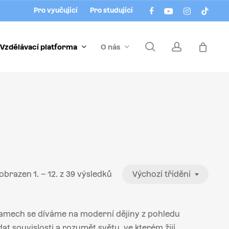
Menu
facebook
youtube
instagram
tiktok
Pro vyučující
Pro studující
search
account
Vzdělávací platforma
O nás
obrazen 1. – 12. z 39 výsledků
Výchozí třídění
ogramech se díváme na moderní dějiny z pohledu
at souvislosti a rozumět světu, ve kterém žijí.