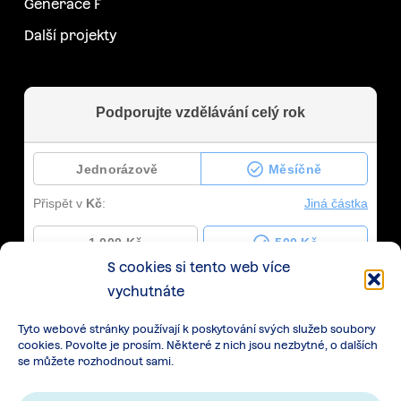
Generace F
Další projekty
S cookies si tento web více
vychutnáte
Tyto webové stránky používají k poskytování svých služeb soubory
cookies. Povolte je prosím. Některé z nich jsou nezbytné, o dalších
se můžete rozhodnout sami.