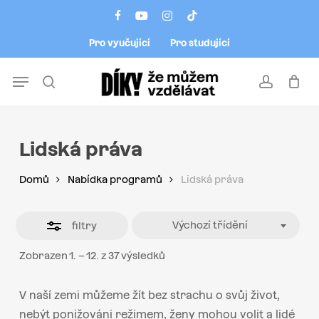
Skip
Menu
facebook
youtube
instagram
tiktok
to
Close
Pro vyučující
Pro studující
main
Filters
content
Menu
search
account
Lidská práva
Domů
Nabídka programů
Lidská práva
Výchozí třídění
filtry
Zobrazen 1. – 12. z 37 výsledků
V naší zemi můžeme žít bez strachu o svůj život,
nebýt ponižováni režimem, ženy mohou volit a lidé