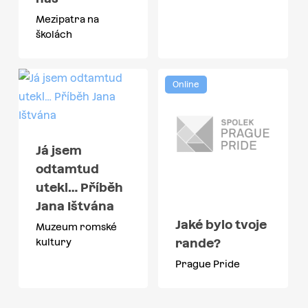
Mezipatra na
školách
Online
Já jsem
odtamtud
utekl… Příběh
Jana Ištvána
Jaké bylo tvoje
Muzeum romské
rande?
kultury
Prague Pride