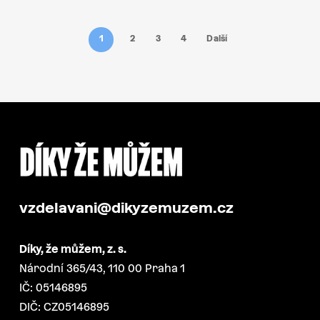
1
2
3
4
Další
vzdelavani@dikyzemuzem.cz
Díky, že můžem, z. s.
Národní 365/43, 110 00 Praha 1
IČ: 05146895
DIČ: CZ05146895