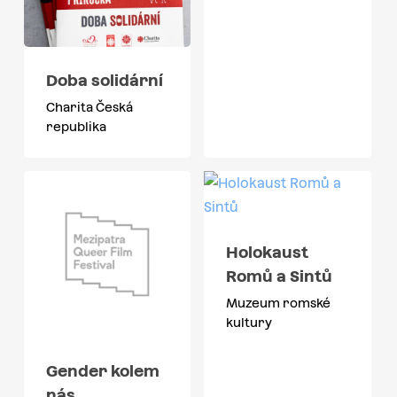
Doba solidární
Charita Česká
republika
Holokaust
Romů a Sintů
Muzeum romské
kultury
Gender kolem
nás