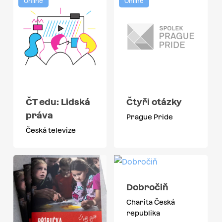
Online
Online
ČT edu: Lidská
Čtyři otázky
práva
Prague Pride
Česká televize
Dobročiň
Charita Česká
republika